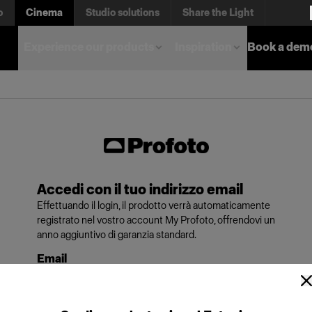
o
Cinema
Studio solutions
Share the Light
Experience our products
Inspiration
Book a dem
Accedi con il tuo indirizzo email
Effettuando il login, il prodotto verrà automaticamente
registrato nel vostro account My Profoto, offrendovi un
anno aggiuntivo di garanzia standard.
Email