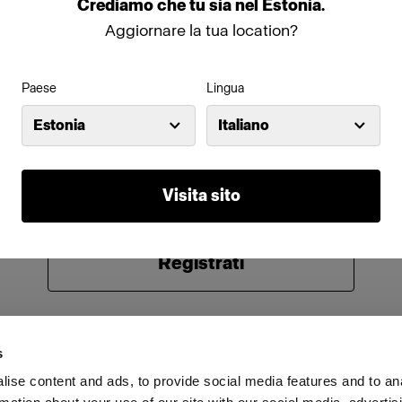
Crediamo
che
tu
sia
nel
Estonia
.
Password
Aggiornare la tua location?
Paese
Lingua
Ricorda
Hai dimenticato la password?
Estonia
Italiano
Accedi
Visita sito
Non conosci Profoto?
Registrati
s
ise content and ads, to provide social media features and to an