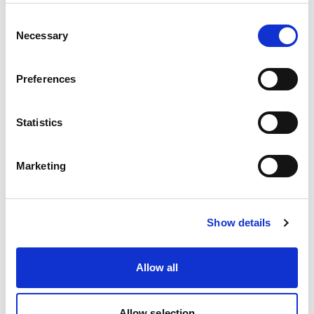
Consent
Necessary
Selection
Preferences
Statistics
Marketing
Advanced lighting 3
Show details
with David Bicho
In Advanced lighting 3, is where you hear
the truth about light. No loose explanations.
Allow all
The content suits both intermediate and very
advanced light nerds, but never the
Allow selection