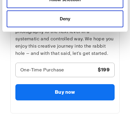
sensitive viewer. It is blunt and direct —
sometimes way over the top. And no one is
there to stop David! You will get all the
Deny
needed creative tools for you to lift your
photography to the next level in a
systematic and controlled way. We hope you
enjoy this creative journey into the rabbit
hole — and with that said, let’s get started.
One-Time Purchase
$199
Buy now