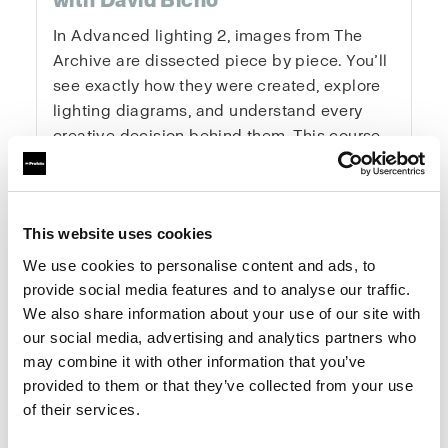
with David Bicho
In Advanced lighting 2, images from The
Archive are dissected piece by piece. You’ll
see exactly how they were created, explore
lighting diagrams, and understand every
creative decision behind them. This course
gives you the tools and mindset to elevate
your photography systematically and
creatively — from concept to final image.
This website uses cookies
We use cookies to personalise content and ads, to
One-Time Purchase
$199
provide social media features and to analyse our traffic.
We also share information about your use of our site with
our social media, advertising and analytics partners who
Buy now
may combine it with other information that you’ve
provided to them or that they’ve collected from your use
of their services.