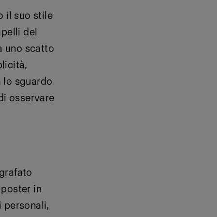
il suo stile
pelli del
ia uno scatto
icità,
a lo sguardo
di osservare
ografato
poster in
 personali,