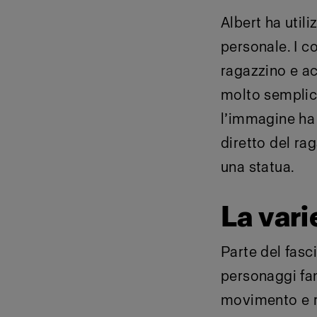
Albert ha util
personale. I c
ragazzino e ac
molto semplice
l’immagine ha
diretto del ra
una statua.
La vari
Parte del fasci
personaggi fam
movimento e ra