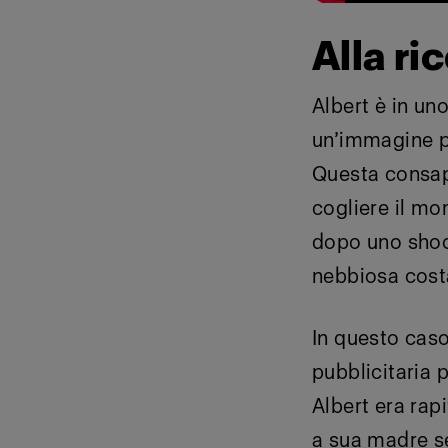
Alla ri
Albert è in un
un’immagine pr
Questa consape
cogliere il mo
dopo uno shoot
nebbiosa costa
In questo cas
pubblicitaria 
Albert era rap
a sua madre se