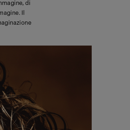
immagine, di
magine. Il
maginazione