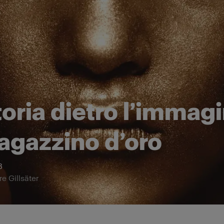
toria dietro l’immag
ragazzino d’oro
8
re Gillsäter