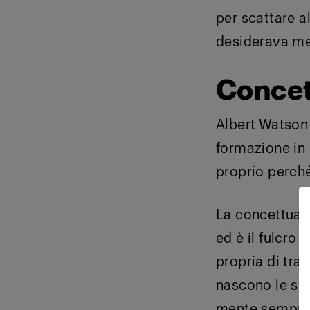
per scattare a
desiderava met
Concet
Albert Watson 
formazione in 
proprio perch
La concettuali
ed è il fulcro 
propria di tra
nascono le sue 
mente sempre a