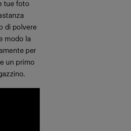
e tue foto
bastanza
o di polvere
he modo la
ttamente per
re un primo
gazzino.