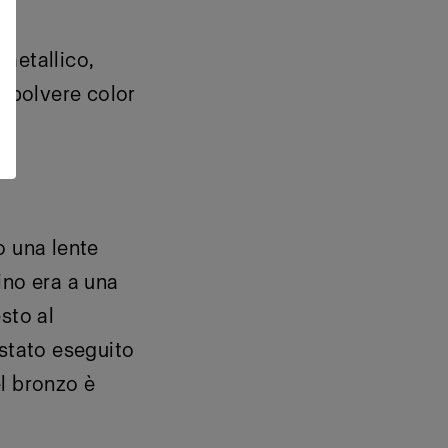
 metallico,
n polvere color
o una lente
ino era a una
sto al
 stato eseguito
el bronzo è