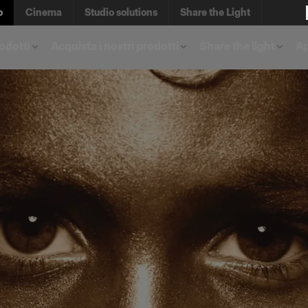
o
Cinema
Studio solutions
Share the Light
rodotti
Acquista i nostri prodotti
Share the light
A