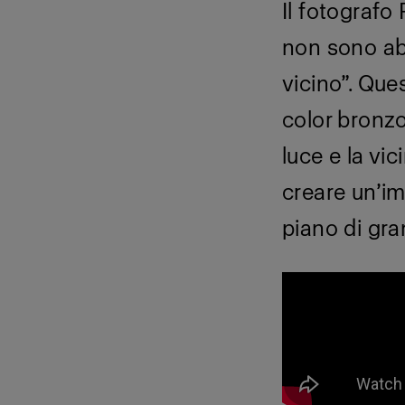
Il fotografo
non sono ab
vicino”. Que
color bronz
luce e la vi
creare un’i
piano di gra