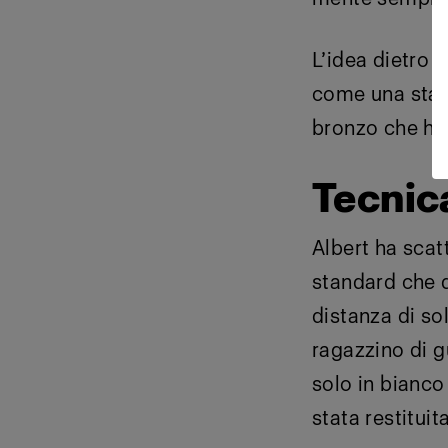
L’idea dietro i
come una statu
bronzo che ha t
Tecnic
Albert ha scat
standard che d
distanza di so
ragazzino di g
solo in bianco 
stata restituit