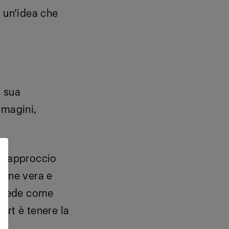
a un’idea che
a sua
mmagini,
uo approccio
zione vera e
chiede come
bert è tenere la