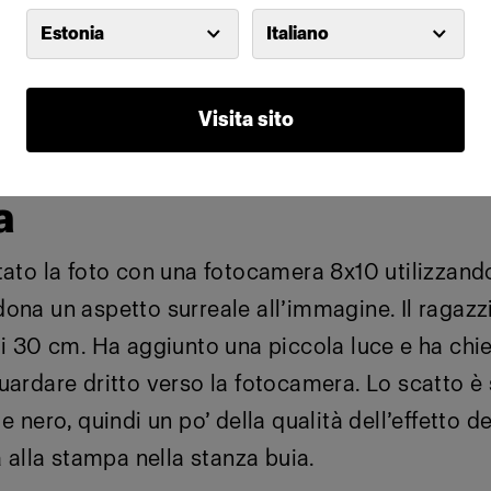
Estonia
Italiano
l ragazzino d’oro era quella di dargli un bagliore
a di bronzo. Per farlo, Albert l’ha spruzzato co
Visita sito
into la pelle e i capelli nerissimi di biondo.
a
tato la foto con una fotocamera 8x10 utilizzand
ona un aspetto surreale all’immagine. Il ragazz
li 30 cm. Ha aggiunto una piccola luce e ha chie
uardare dritto verso la fotocamera. Lo scatto è
e nero, quindi un po’ della qualità dell’effetto d
a alla stampa nella stanza buia.