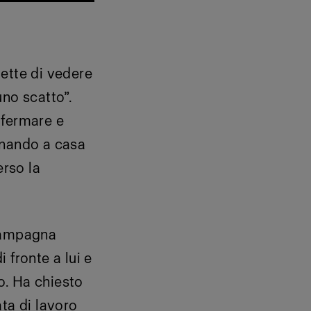
ette di vedere
no scatto”.
 fermare e
rnando a casa
erso la
 campagna
 fronte a lui e
no. Ha chiesto
ta di lavoro