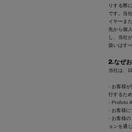
りする際
です。当
イヤーま
先から個
し、当社
扱いはすべ
2.なぜ
当社は、
- お客様
行するた
- Prof
- お客様
- お客様
ョンを通