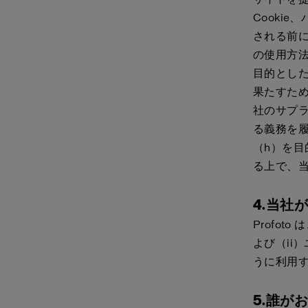
Cookie
される前に
の使用方法
目的とし
果たすた
社のサプ
る義務を
（h）を
る上で、
4.当社
Profo
よび（ii
うに利用
5.誰が