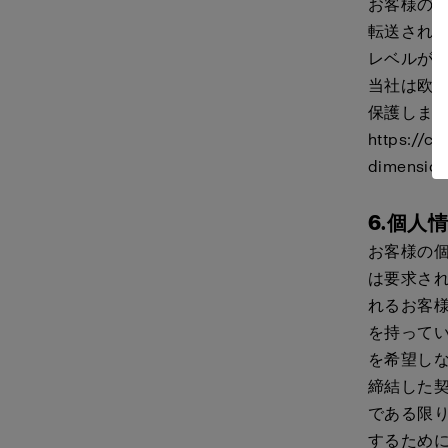
お客様の個
転送される
レベルが低
当社は欧
保護しま
https://co
dimension
6.個人
お客様の
は要求さ
れるお客様
を持ってい
を希望し
締結した
である限
するため