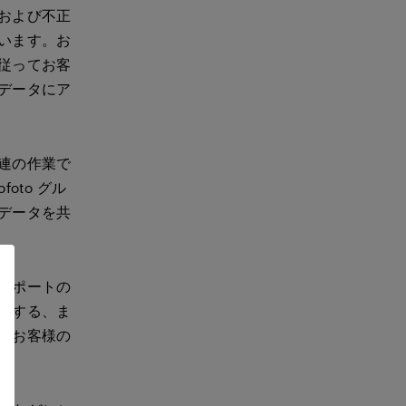
および不正
います。お
従ってお客
データにア
連の作業で
oto グル
データを共
サポートの
供する、ま
もお客様の