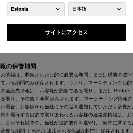
人情報は、EU/EEA 域外の国（アメリカ合衆国、カナダ、
Estonia
日本語
場合があります。これらの国では、EU/EEA 域内よりも個
い場合があります。個人データを EU/EEA 域外の国に転送
州委員会が承認した標準契約条項を使用し、お客様の個人デー
サイトにアクセス
す。標準契約条項は次のリンクからご覧いただけます。
mmission.europa.eu/law/law-topic/data-protection/interna
-data-protection/standard-contractual-clauses-scc_en
情報の保管期間
個人情報は、収集された目的に必要な期間、または現地の法律
れている期間のみ保存されます。つまり、マーケティング目的
の連絡先情報は、お客様が顧客である限り、または Profoto
る限り、その後 2 年間保存されます。マーケティング情報
ない場合、お客様から当社にその旨を通知していただく必要が
契約を履行する目的で取り扱われるお客様の連絡先情報は、お
り、またそれ以降の、当社が法的要件を遵守し、契約に関する
に必要な期間（
例えば
適用される保証期間中）保存されます