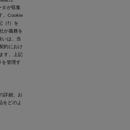
データが収集
Cookie
記（f）を
社が義務を
扱いは、当
契約におけ
ます。上記
りを管理す
先の詳細、お
品をどのよ