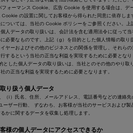
、パフォーマンス Cookie、広告 Cookie を使用する場合は、
 Cookie の設置に関してお客様から得られた同意に依存します。
については、当社の Cookie ポリシーをご参照ください。上
た個人データの取り扱いは、会計法を含む適用法令に従って当
めに必要なものです。上記（g）を目的とした個人情報の取り
ライヤーおよびその他のビジネスとの関係を管理し、それらの
履行するという当社の正当な利益を実現するために必要となり
目的とした個人データの取り扱いは、当社とのその他のやり取
当社の正当な利益を実現するために必要となります。
が取り扱う個人データ
to は、（i）氏名、住所、メールアドレス、電話番号などの連絡
）ユーザー行動、
すなわち
、お客様が当社のサービスおよび製
するかに関するデータを収集し処理します。
お客様の個人データにアクセスできるか