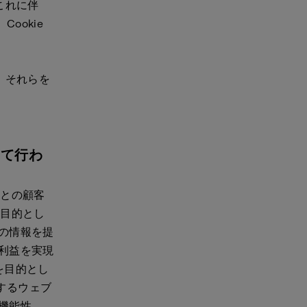
これに伴
ookie
、それらを
いて行わ
様との顧客
を目的とし
の情報を提
利益を実現
を目的とし
能するウェブ
機能性