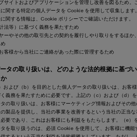
ェブサイトおよびアプリケーションを管理し改善を図るため。
に関する特定の個人データを Cookie を使用して収集します。C
に関する情報は、Cookie ポリシーでご確認いただけます。
会計法等）に基づく義務を果たすため
イヤーやその他の取引先との契約を履行しやり取りをするほか
ため
、お客様から当社にご連絡があった際に管理するため
データの取り扱いは、どのような法的根拠に基づ
るか
a）および（b）を目的とした個人データの取り扱いは、お客
づく義務を果たすために必要です。上記の（c）および（d）
ータの取り扱いは、お客様にマーケティング情報およびその他
社の製品を提供し、当社の事業を改善するという当社の正当な
に必要であり、これはお客様にも利益をもたらします。（e）
タを取り扱うのは、必須 Cookie を使用して、お客様に機
提供するという正当な利益を法的根拠としています。ただし、