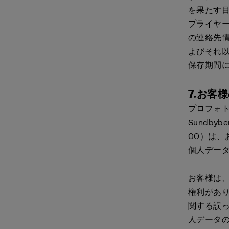
を果たす目
プライヤ
の連絡先
よびそれ以
保存期間
7.お客
プロフォト株
Sundbyb
00）は
個人デー
お客様は
権利があ
関する誤
人データ