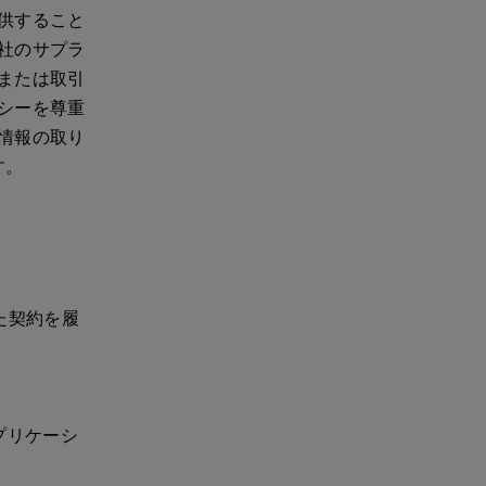
供すること
社のサプラ
または取引
シーを尊重
情報の取り
す。
た契約を履
アプリケーシ