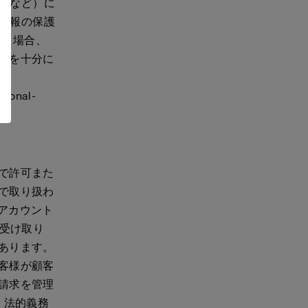
日本など）に
人情報の保護
する場合、
タを十分に
tional-
で許可また
で取り扱わ
 アカウント
の受け取り
あります。
客様が顧客
請求を管理
。法的義務