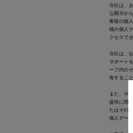
当社は、
な開示か
客様の個
様の個人
クセスで
当社は、
サポートを
ープ内の
有するこ
また、サ
提供に関
たはその
個人デー