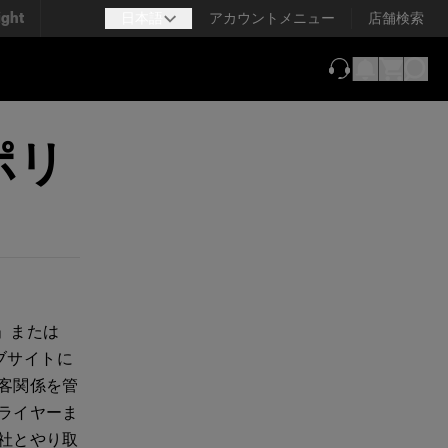
ight
日本語
アカウントメニュー
店舗検索
（新しいタブで
ポリ
」または
ェブサイトに
客関係を管
ライヤーま
社とやり取