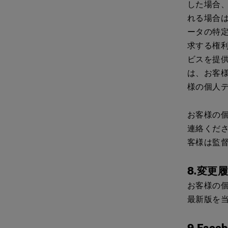
した場合
れる場合
ータの特
求する権
ビスを提
は、お客
様の個人
お客様の
連絡くだ
客様は監
8.変更
お客様の
最新版を