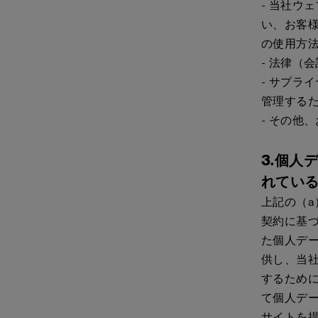
- 当社ウ
い、お客様
の使用方法
- 法律（
- サプラ
管理する
- その他
3.個人
れてい
上記の（
契約に基
た個人デ
供し、当
するため
て個人デー
サイトを