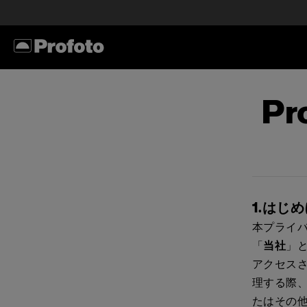
P
1.はじ
本プライ
「
当社
」と
アクセス
理する際
たはその