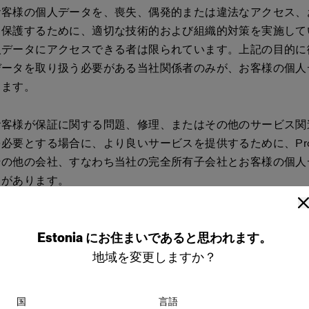
お客様の個人データを、喪失、偶発的または違法なアクセス、
ら保護するために、適切な技術的および組織的対策を実施して
人データにアクセスできる者は限られています。上記の目的に
データを取り扱う必要がある当社関係者のみが、お客様の個人
きます。
お客様が保証に関する問題、修理、またはその他のサービス関
必要とする場合に、より良いサービスを提供するために、Prof
その他の会社、すなわち当社の完全所有子会社とお客様の個人
とがあります。
ービスステーションやサービスセンターのような、お客様への
Estonia
にお住まいであると思われます。
連するサービスパートナーなど、当社に代わってサービスを提
他の方法で当社と協力関係にあるサプライヤーやパートナーと
地域を変更しますか？
タを共有する場合があります。
国
言語