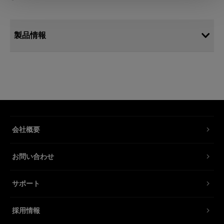
製品情報
グラスカバー プラス 100 mm フロスト
コーティング加工無
Proヘッド、Proツイン、Acute/D4 ヘ
ッド、Acute/D4 ツイン用の特別に厚
会社概要
く長いフロストグラスカバー
製品番号
:
101597
お問い合わせ
Proヘッド、Proツイン、Acute/D4 ヘッド、
サポート
Acute/D4 ツイン用の特別に厚く長いフロストグ
ラスカバー。長さが100 mmもあるため、最大
採用情報
500Wのモデリングランプとヘッドに装着できま