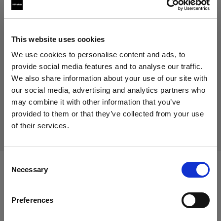
314,01 €
消費税込み
This website uses cookies
253,23 €
消費税抜き
在庫あり
We use cookies to personalise content and ads, to
provide social media features and to analyse our traffic.
カートに追加する
We also share information about your use of our site with
our social media, advertising and analytics partners who
may combine it with other information that you’ve
provided to them or that they’ve collected from your use
配送と返品
of their services.
Estonia
にお住まいであると思われます。
地域を変更しますか？
Consent
Necessary
Selection
次に対応：
国
Preferences
Estonia
Heads