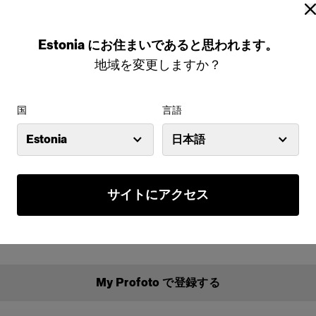
iOS 用にダウンロード
Estonia
にお住まいであると思われます。
Android 用にダウンロード
地域を変更しますか？
対応製品の場合
国
言語
Estonia
日本語
、使用前に My Profoto で製品登録を行っ
サイトにアクセス
購入可能（最大5年まで）
ァームウェアアップデート
My Profoto で登録する