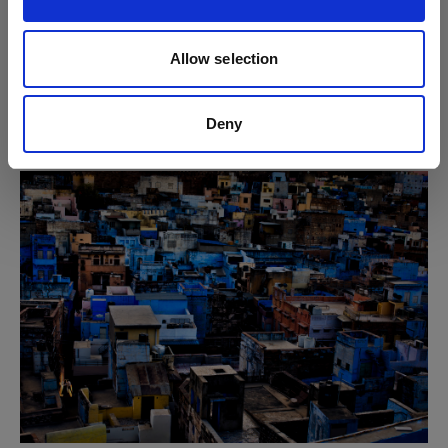
Erikaは、2人の背後にB10を向け、温かみのあるリムラ
イトで背景から浮き彫りにしました。この温かみのあ
Allow selection
る黄金色の光により、狭い通路に佇むDevikaとJoseph
を、雑多に連なる青い建物から際立たせることができ
Deny
ました。