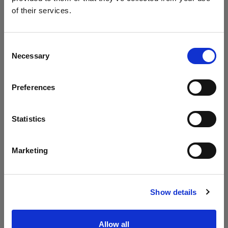
えます。彼らの上から、Lannyは50mmレンズを選択
of their services.
して、迷路のような通路から2人を浮き彫りにしまし
Estonia
にお住まいであると思われます。
た。「2人は100メートルほど離れた場所にいたのです
地域を変更しますか？
が、Air RemoteのおかげでB10を完璧にコントロール
Consent
Necessary
できたことに衝撃を受けました」
Selection
国
Preferences
Estonia
言語
Statistics
日本語
Marketing
サイトにアクセス
Show details
Allow all