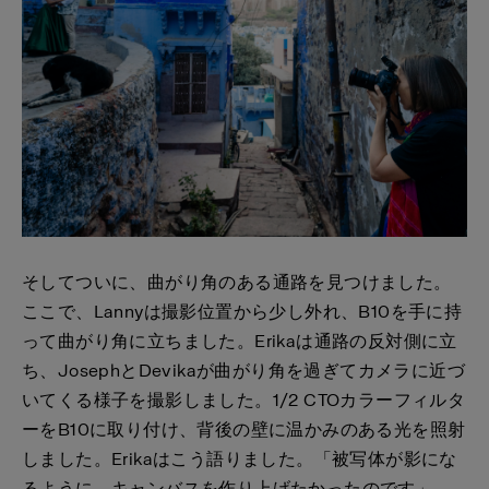
そしてついに、曲がり角のある通路を見つけました。
ここで、Lannyは撮影位置から少し外れ、B10を手に持
って曲がり角に立ちました。Erikaは通路の反対側に立
ち、JosephとDevikaが曲がり角を過ぎてカメラに近づ
いてくる様子を撮影しました。1/2 CTOカラーフィルタ
ーをB10に取り付け、背後の壁に温かみのある光を照射
しました。Erikaはこう語りました。「被写体が影にな
るように、キャンバスを作り上げたかったのです」