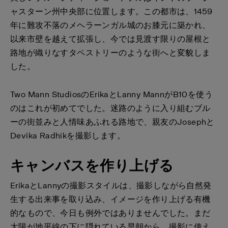
ャスターン州中央部に位置します。この都市は、1459
年に難攻不落のメヘラーンガル城のお膝元に築かれ、
以来市壁を越えて拡張し、今では見渡す限りの屋根と
路地が織りなすタペストリーのような街へと変貌しま
した。
Two Mann StudiosのErikaとLanny MannがB10を使う
のはこれが初めてでした。迷路のように入り組むブル
ーの街並みと人情味あふれる路地で、親友のJosephと
Devika Radhikを撮影します。
キャンバスを作り上げる
ErikaとLannyの撮影スタイルは、撮影しながら自然発
生する出来事を取り込み、イメージを作り上げる有機
的なもので、今日も例外ではありませんでした。まだ
太陽が地平線の下に隠れている早朝から、撮影に使え