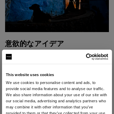
意欲的なアイデア
Lannyは、1枚目の写真からわずか数歩離れた距離で2枚
目を撮影しましたが、今度は都市の上層の見晴らしの
良い場所から逆方向に撮影しました。彼は、どこまで
も続く屋根と路地からDevikaとJosephを浮き彫りにす
This website uses cookies
る方法はないかと考えました。
We use cookies to personalise content and ads, to
provide social media features and to analyse our traffic.
DevikaとJosephは、4～5ブロック離れた場所に立
We also share information about your use of our site with
our social media, advertising and analytics partners who
ち、近くには1台のB10を持ったErikaがいます。ここで
may combine it with other information that you’ve
も、CTOカラーフィルターを取り付け光に温かみを加
provided to them or that they’ve collected from your use