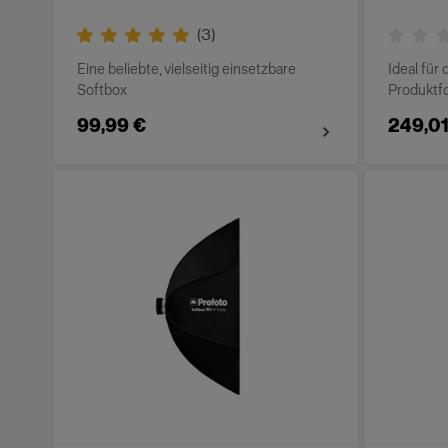
(
3
)
Eine beliebte, vielseitig einsetzbare
Ideal für 
Softbox
Produktfo
99,99 €
249,01