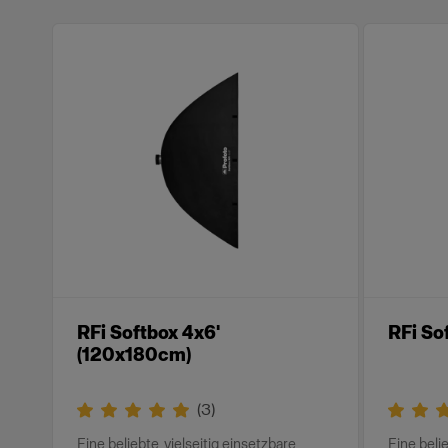
RFi Softbox 4x6'
RFi So
(120x180cm)
(
3
)
Eine beliebte, vielseitig einsetzbare
Eine belie