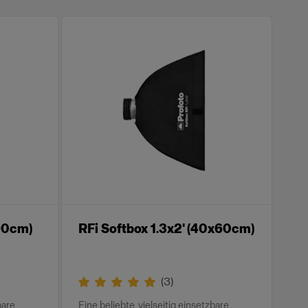
x90cm)
RFi Softbox 1.3x2' (40x60cm)
(
3
)
bare
Eine beliebte, vielseitig einsetzbare