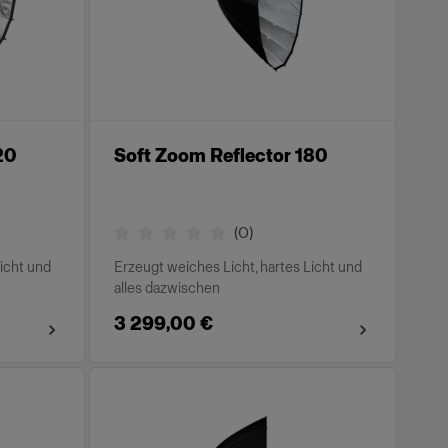
20
Soft Zoom Reflector 180
(
0
)
Licht und
Erzeugt weiches Licht, hartes Licht und
alles dazwischen
3 299,00 €