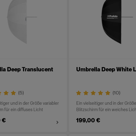
la Deep Translucent
Umbrella Deep White L
(
5
)
(
10
)
itiger und in der Größe variabler
Ein vielseitiger und in der Größe
m für ein diffuses Licht
Blitzschirm für ein weiches Lic
 €
199,00 €