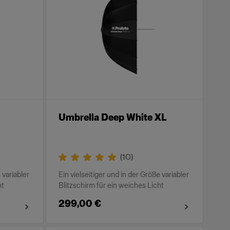
Umbrella Deep White XL
(
10
)
 variabler
Ein vielseitiger und in der Größe variabler
ht
Blitzschirm für ein weiches Licht
299,00 €