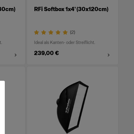
180cm)
RFi Softbox 1x4' (30x120cm)
(
2
)
t.
Ideal als Kanten- oder Streiflicht.
239,00 €