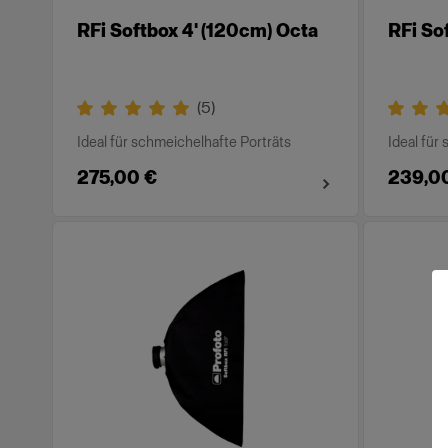
RFi Softbox 4' (120cm) Octa
RFi So
(
5
)
Ideal für schmeichelhafte Porträts
Ideal für
275,00 €
239,0