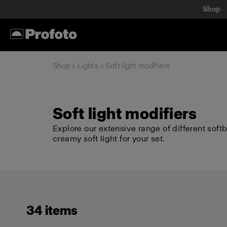
Shop
Shop
>
Lights
> Soft light modifiers
Soft light modifiers
Explore our extensive range of different soft
creamy soft light for your set.
34 items