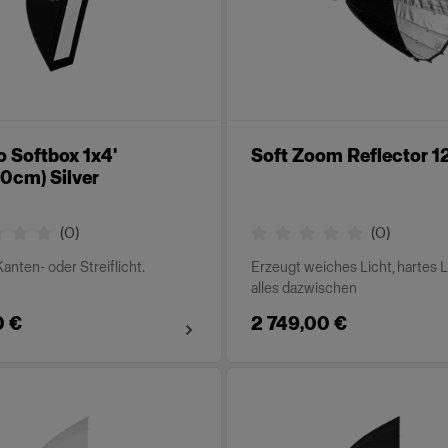
o Softbox 1x4'
Soft Zoom Reflector 1
0cm) Silver
(
0
)
(
0
)
Kanten- oder Streiflicht.
Erzeugt weiches Licht, hartes 
alles dazwischen
0 €
2 749,00 €