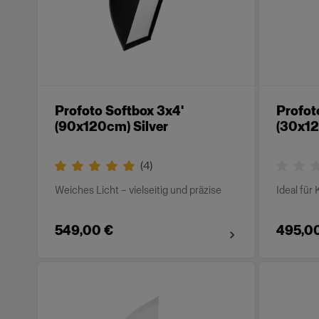
Profoto Softbox 3x4'
Profot
(90x120cm) Silver
(30x12
(
4
)
Weiches Licht – vielseitig und präzise
Ideal für 
549,00 €
495,0