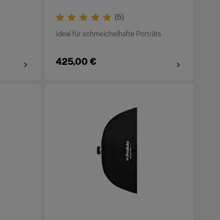
(
5
)
Ideal für schmeichelhafte Porträts
425,00 €