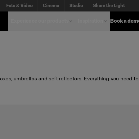
Foto & Video
Cinema
Studio
Share the Light
Experience our products
Inspiration
Book a dem
boxes, umbrellas and soft reflectors. Everything you need to