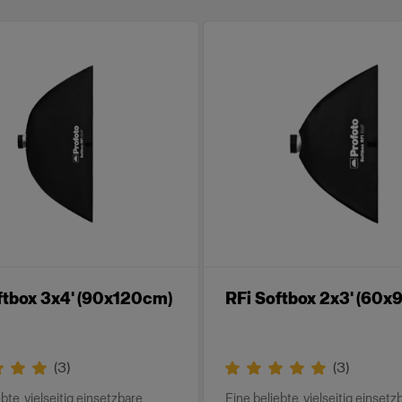
ftbox 3x4' (90x120cm)
RFi Softbox 2x3' (60
(
3
)
(
3
)
bte, vielseitig einsetzbare
Eine beliebte, vielseitig einsetz