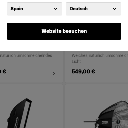
Spain
Deutsch
o Softbox 3' (90cm)
Profoto Softbox 4' (1
ilver
Octa Silver
Website besuchen
(
10
)
(
10
)
 natürlich umschmeichelndes
Weiches, natürlich umschmeic
Licht
0 €
549,00 €