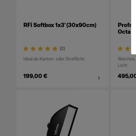
RFi Softbox 1x3' (30x90cm)
Profot
Octa S
(
2
)
Ideal als Kanten- oder Streiflicht.
Weiches,
Licht
199,00 €
495,0