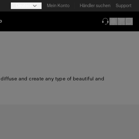
Deutsch
Mein Konto
Händler suchen
Support
o
(wird in neuem T
 diffuse and create any type of beautiful and