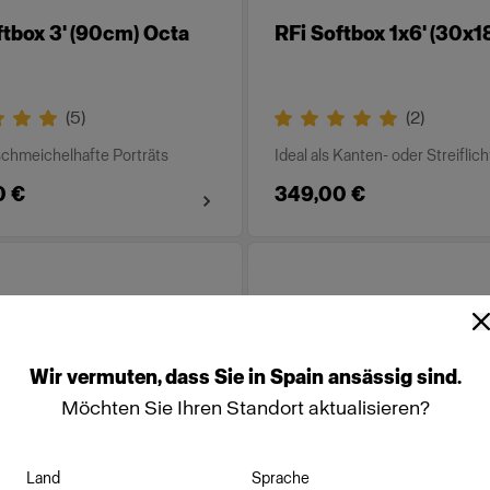
ftbox 3' (90cm) Octa
RFi Softbox 1x6' (30x
(
5
)
(
2
)
 schmeichelhafte Porträts
Ideal als Kanten- oder Streiflich
0 €
349,00 €
Wir
vermuten,
dass
Sie
in
Spain
ansässig
sind.
Möchten Sie Ihren Standort aktualisieren?
Land
Sprache