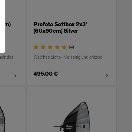
20cm)
Profoto Softbox 2x3'
(60x90cm) Silver
(
4
)
helndes
Weiches Licht – vielseitig und präzise
495,00 €