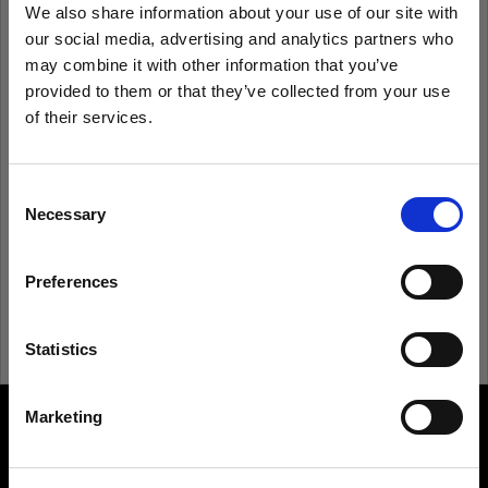
We also share information about your use of our site with
our social media, advertising and analytics partners who
Recordarme
¿Has olvidado tu contraseña?
may combine it with other information that you’ve
provided to them or that they’ve collected from your use
of their services.
Iniciar sesión
Creemos
que
estás
en
Spain
.
¿Quieres actualizar tu ubicación?
Consent
¿Eres nuevo en Profoto?
Necessary
Selection
País
Registrarte
Preferences
Spain
Idioma
Statistics
Español
Marketing
About us
Visitar el sitio