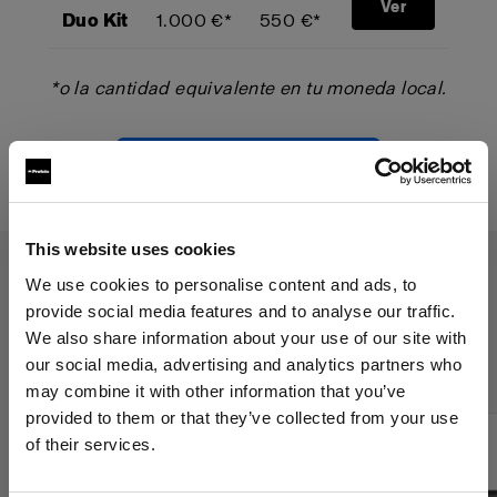
Ver
Duo Kit
1.000 €*
550 €*
*o la cantidad equivalente en tu moneda local.
Comienza tu Trade-Up
This website uses cookies
We use cookies to personalise content and ads, to
provide social media features and to analyse our traffic.
El programa Trade-Up se aplica a
We also share information about your use of our site with
los siguientes productos:
our social media, advertising and analytics partners who
may combine it with other information that you’ve
provided to them or that they’ve collected from your use
of their services.
Creemos
que
estás
en
Spain
.