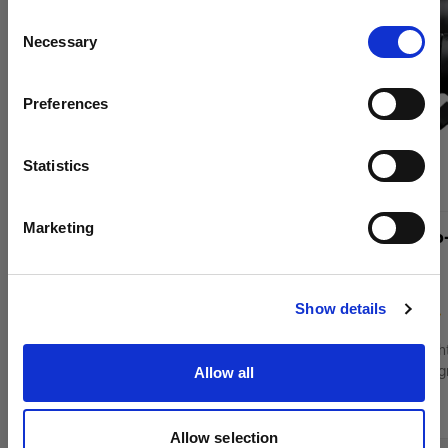
¿Quieres actualizar tu ubicación?
Consent
Necessary
Selection
País
Preferences
Spain
Idioma
Statistics
Español
Marketing
Profoto Pro-D3 1250
Profoto Pro
Visitar el sitio
Show details
(
12
)
Foco monolight con alimentación de red para
Foco monolight
sesiones fotográficas de gran volumen
sesiones fotog
Allow all
4 427,39 €
8 674,49 €
Allow selection