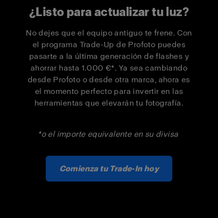
¿Listo para actualizar tu luz?
Pro-D3 1250
500 €
300 €
No dejes que el equipo antiguo te frene. Con
el programa Trade-Up de Profoto puedes
Pro-D3 1250
1 000 €
550 €
pasarte a la última generación de flashes y
Duo Kit
ahorrar hasta 1.000 €*. Ya sea cambiando
desde Profoto o desde otra marca, ahora es
Pro-B3 Single
500 €
300 €
el momento perfecto para invertir en las
Kit
herramientas que elevarán tu fotografía.
Pro-B3 Duo Kit
1 000 €
550 €
*o el importe equivalente en su divisa
Comienza tu Trade-In hoy