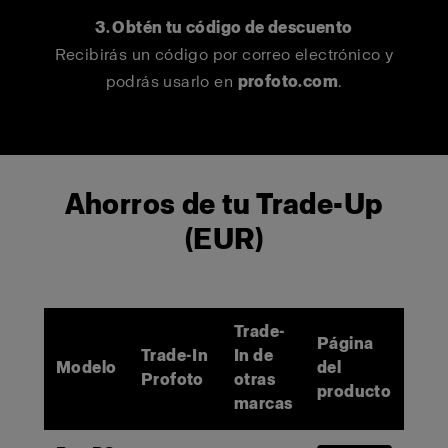
3. Obtén tu código de descuento
Recibirás un código por correo electrónico y
podrás usarlo en
profoto.com
.
Ahorros de tu Trade-Up
(EUR)
Trade-
Página
Trade-In
In de
Modelo
del
Profoto
otras
producto
marcas