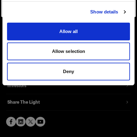
Visiter le site
About us
Show details
Contact
Allow all
Support
Allow selection
Careers
Press
Deny
Investors
Share The Light