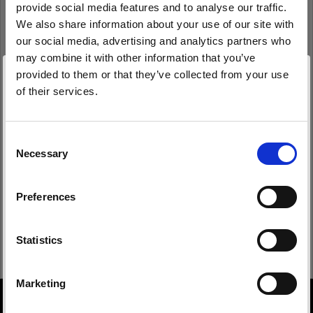
provide social media features and to analyse our traffic.
Mot de passe
We also share information about your use of our site with
our social media, advertising and analytics partners who
may combine it with other information that you’ve
Se souvenir de moi
Mot de passe oublié ?
provided to them or that they’ve collected from your use
of their services.
Nous
pensons
que
vous
vous
trouvez
ici :
Spain
.
Se connecter
Mettre à jour votre emplacement ?
Consent
Necessary
Selection
Nouvel utilisateur Profoto ?
Pays
Preferences
Spain
S’inscrire
Langue
Statistics
Français
Marketing