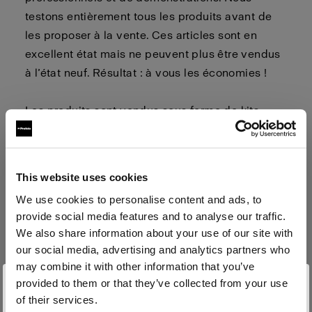
testons entièrement tous les produits avant de
les proposer à la vente. Ces articles sont en
excellent état mais ne peuvent plus être vendus
à l’état neuf. Résultat : à vous les économies !
Les produits sont vendus sous forme de kits
avec des accessoires tels que des câbles, des
sacs, des chargeurs, etc. Consultez les pages
des produits pour voir ce qui est inclus dans le
This website uses cookies
kit.
We use cookies to personalise content and ads, to
provide social media features and to analyse our traffic.
We also share information about your use of our site with
Les ventes d’articles de
our social media, advertising and analytics partners who
démonstration sont définitives.
may combine it with other information that you’ve
provided to them or that they’ve collected from your use
Aucun retour n’est accepté.
of their services.
Pour acheter, cliquez sur le bouton Acheter du