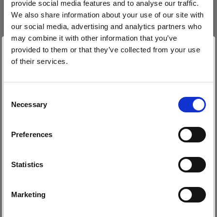
provide social media features and to analyse our traffic.
We also share information about your use of our site with
our social media, advertising and analytics partners who
may combine it with other information that you’ve
Deux flashes en un
provided to them or that they’ve collected from your use
Dans cet épisode de Geared Up, Chris vous
of their services.
Nous
pensons
que
vous
vous
trouvez
ici :
Spain
.
montre comment obtenir deux flashes avec un
Mettre à jour votre emplacement ?
seul modeleur. Vous apprendrez quels sont les
Consent
façonneurs de lumière dont vous avez besoin et
Necessary
Selection
comment fonctionne cette technique.
Pays
Preferences
Spain
Langue
Statistics
Archives
Français
Vous avez manqué nos épisodes précédents ?
Marketing
Parcourez les archives et visionnez-les à votre
guise.