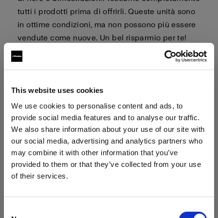
tutti i prodotti prima di offrirli. Queste unità sono
in ottime condizioni, ma non possono più essere
vendute come nuove. Un bel risparmio per te!
I prodotti sono venduti in kit con accessori quali
cavi, borse, caricatori, ecc. Guarda le pagine dei
prodotti per vedere cosa è incluso nel kit.
This website uses cookies
We use cookies to personalise content and ads, to
provide social media features and to analyse our traffic.
We also share information about your use of our site with
La vendita di unità demo è definitiva.
our social media, advertising and analytics partners who
Non si accettano resi.
may combine it with other information that you’ve
Per acquistare, fai clic sul pulsante Acquista per
provided to them or that they’ve collected from your use
il rispettivo prodotto. Lo sconto verrà aggiunto
of their services.
automaticamente all'unità demo nel carrello.
Crediamo
che
tu
sia
nel
Spain
.
Aggiornare la tua location?
Consent
TI preghiamo di prendere nota del fatto che i