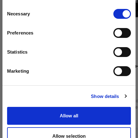
Aggiornare la tua location?
Consent
Necessary
Selection
Paese
Preferences
Spain
Lingua
Statistics
Italiano
Profoto Pro-D3 750 Duo Kit
Profoto Pro
Marketing
Visita sito
(
12
)
Show details
Lampada monolight alimentata dalla rete
Lampada monoli
elettrica per servizi fotografici su larga scala
elettrica per se
Allow all
6 520,69 €
4 427,39 €
Allow selection