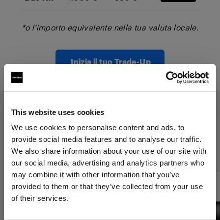
*o l’importo equivalente nella tua valuta locale.
Inizia il tuo Trade-Up
This website uses cookies
Il programma Trade-Up si applica
We use cookies to personalise content and ads, to
provide social media features and to analyse our traffic.
ai seguenti prodotti:
We also share information about your use of our site with
our social media, advertising and analytics partners who
may combine it with other information that you’ve
provided to them or that they’ve collected from your use
of their services.
Crediamo
che
tu
sia
nel
Spain
.