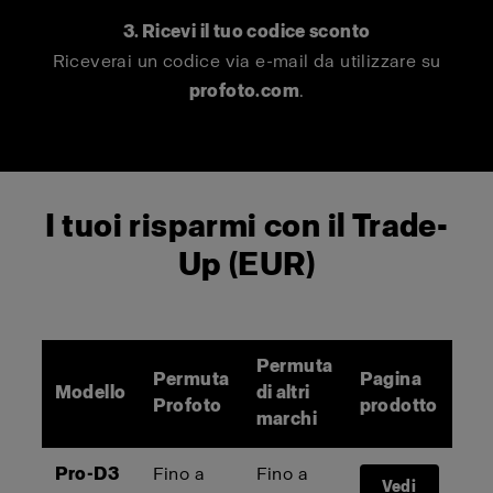
3. Ricevi il tuo codice sconto
Riceverai un codice via e-mail da utilizzare su
profoto.com
.
I tuoi risparmi con il Trade-
Up (EUR)
Permuta
Permuta
Pagina
Modello
di altri
Profoto
prodotto
marchi
Pro-D3
Fino a
Fino a
Vedi