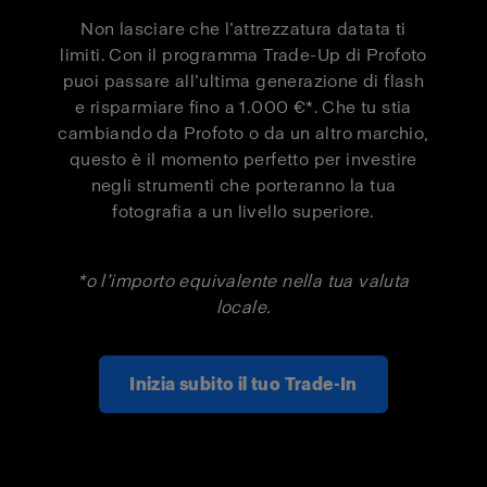
Pro-D3 1250
500 €
300 €
Non lasciare che l’attrezzatura datata ti
Pro-D3 1250
limiti. Con il programma Trade-Up di Profoto
1 000 €
550 €
Duo Kit
puoi passare all’ultima generazione di flash
e risparmiare fino a 1.000 €*. Che tu stia
cambiando da Profoto o da un altro marchio,
Pro-B3 Single
500 €
300 €
questo è il momento perfetto per investire
Kit
negli strumenti che porteranno la tua
fotografia a un livello superiore.
Pro-B3 Duo Kit
1 000 €
550 €
*o l’importo equivalente nella tua valuta
locale.
Inizia subito il tuo Trade-In