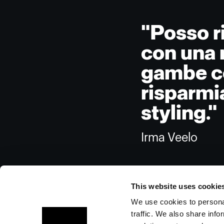
"Posso r
con una 
gambe co
risparmi
styling."
Irma Veelo
This website uses cookie
We use cookies to personal
traffic. We also share info