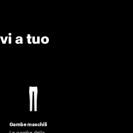
vi a tuo
Gambe maschili
Le gambe della