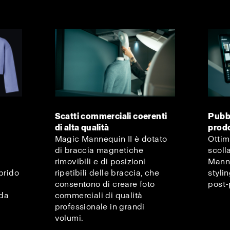
Scatti commerciali coerenti
Pubbl
di alta qualità
prodo
Magic Mannequin II è dotato
Ottim
di braccia magnetiche
scoll
rimovibili e di posizioni
Manne
brido
ripetibili delle braccia, che
styli
consentono di creare foto
post-
 da
commerciali di qualità
professionale in grandi
volumi.