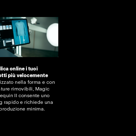
ica online i tuoi
tti più velocemente
izzato nella forma e con
ature rimovibili, Magic
quin II consente uno
ng rapido e richiede una
produzione minima.