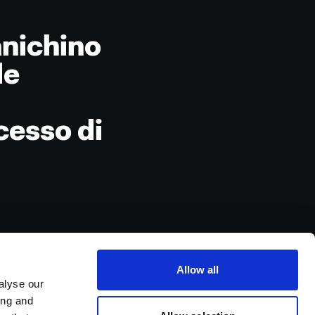
anichino
le
cesso di
Allow all
alyse our
ing and