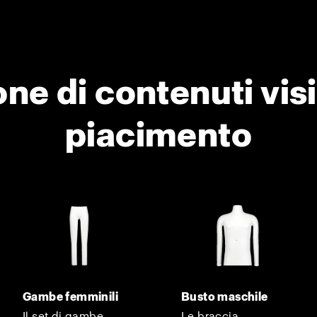
ne di contenuti visi
piacimento
Gambe femminili
Busto maschile
Il set di gambe
Le braccia