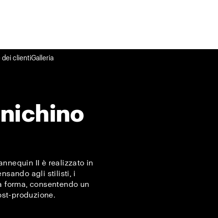
dei clienti
Galleria
anichino
nnequin II è realizzato in
sando agli stilisti, i
la forma, consentendo un
post-produzione.