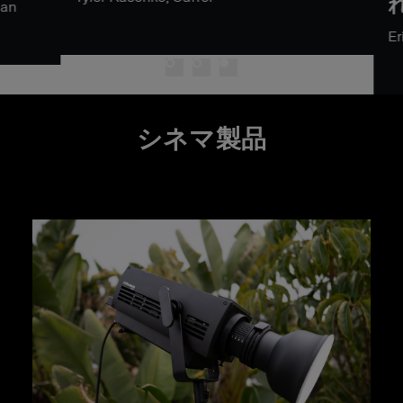
れ
n
Eri
シネマ製品