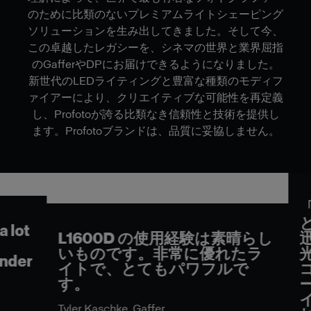
のために比類のないプレミアムライトシェーピング
ソリューションを生み出してきました。そして今、
この卓越したレガシーを、シネマの世界と業界屈指
のGafferやDPにお届けできるようになりました。
新世代のLEDライティングと豊富な種類のモディフ
ァイアーにより、クリエイティブな可能性を再定義
し、Profotoが誇る比類なき信頼性と技術を提供し
ます。Profotoブランドは、品質に妥協しません。
「
と
lot
L1600D の使用経験は素晴らし
迅
いものです。非常に優れたラ
光
der
イトで、とてもパワフルで
コ
す。
ー
イ
Tyler Kaschke, Gaffer