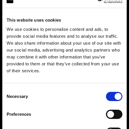
This website uses cookies
We use cookies to personalise content and ads, to
provide social media features and to analyse our traffic.
We also share information about your use of our site with
our social media, advertising and analytics partners who
may combine it with other information that you’ve
provided to them or that they’ve collected from your use
無限の創造性の世界へ
of their services.
世界的に有名なProfotoのライトシェーピングシス
Spain
にお住まいであると思われます。
テムは、映画制作者のために50種類以上のモディ
地域を変更しますか？
ファイアーを提供しています。ソフトボックス、
Consent
Necessary
ソフトズームリフレクター、ビューティーディッ
Selection
国
シュ、ハードリフレクターなど。
Preferences
Spain
Profotoライトシェーピングシステムを見