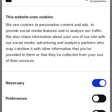
お客様の個人情報は、EU/EEA 域外の国（アメリ
カ合衆国、カナダ、日本など）に転送される場合
があります。これらの国では、EU/EEA 域内より
This website uses cookies
も個人情報の保護レベルが低い場合があります。
We use cookies to personalise content and ads, to
個人データを EU/EEA 域外の国に転送する場合、
provide social media features and to analyse our traffic.
当社は欧州委員会が承認した標準契約条項を使用
We also share information about your use of our site with
し、お客様の個人データを十分に保護します。標
our social media, advertising and analytics partners who
準契約条項は次のリンクからご覧いただけます。
may combine it with other information that you’ve
provided to them or that they’ve collected from your use
https://commission.europa.eu/law/law-
of their services.
topic/data-protection/international-dimension-
Spain
にお住まいであると思われます。
data-protection/standard-contractual-clauses-
地域を変更しますか？
scc_en
Consent
Necessary
Selection
6.個人情報の保管期間
国
お客様の個人情報は、収集された目的に必要な期
Preferences
Spain
間、または現地の法律で許可または要求されてい
る期間のみ保存されます。つまり、マーケティン
言語