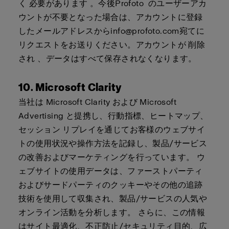
く
必要があります
。今後
Profoto
のユーザーアカ
ウントが不要となった場合は、アカウントに登録
したメールアドレスから
info@profoto.com
宛てに
リクエストをお送りください。アカウントが
削除
され
、データはすべて保存されなくなります。
10. Microsoft Clarity
当社は Microsoft Clarity および Microsoft
Advertising と提携し、行動指標、ヒートマップ、
セッション リプレイを通じてお客様のウェブサイ
トの使用状況や操作方法を記録し、製品/サービス
の改善およびマーケティングを行っています。 ウ
ェブサイトの使用データは、ファーストパーティ
およびサードパーティのクッキーやその他の追跡
技術を使用して収集され、製品/サービスの人気や
オンライン活動を分析します。 さらに、この情報
はサイト最適化、不正防止/セキュリティ目的、広