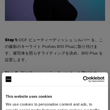
Step 1:
OCF ビューティーディッシュ シルバー を、こ
の撮影のキーライト Profoto B10 Plusに取り付けま
す。被写体を照らすライティングを決め、B10 Plus を
設置します。
Step 2:
影に使いたいカラーフィルターを選びます。
この写真では、
Hannah
は、 OCF カラーフィルタース
タートキット の中から、
3
色 - "ピーコックブルー" "ラ
イトラベンダー" "ローズピンク" -
を選びました。
This website uses cookies
Hannah は、背景に2色のカラーを使い、邪魔しすぎな
We use cookies to personalise content and ads, to
い背景で、けれどいつもと違った興味深い写真に仕上