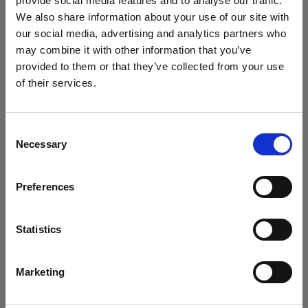
provide social media features and to analyse our traffic.
げました。
We also share information about your use of our site with
our social media, advertising and analytics partners who
Step 3:
この撮影のように、似たような色を複数使う場
may combine it with other information that you’ve
合は、Profoto A1X をリムライトとして使用して、それ
provided to them or that they’ve collected from your use
ぞれの色が混じり合わないようにします。 背後から髪
of their services.
Spain
にお住まいであると思われます。
を照らすライトを加えることで、
Hannah
は、顔のピン
地域を変更しますか？
ク色のフィルライトが背景のバイオレット色に溶け込
Consent
まないよう、それぞれの色を切り離しました。
Necessary
Selection
国
Preferences
Spain
言語
Statistics
日本語
Marketing
サイトにアクセス