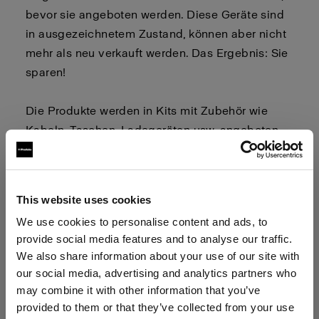
bevor sie angeboten werden. Diese Geräte sind
in ausgezeichnetem Zustand, können aber nicht
mehr als neu verkauft werden. Das Ergebnis: Sie
sparen!
Die Produkte werden in Kits mit Zubehör wie
Kabeln, Taschen, Ladegeräten usw. angeboten.
Schauen Sie sich die Produktseiten an, um zu
sehen, was in dem Kit enthalten ist.
This website uses cookies
We use cookies to personalise content and ads, to
Der Verkauf von Vorführgeräten ist
provide social media features and to analyse our traffic.
endgültig. Rückgaben sind nicht
We also share information about your use of our site with
möglich.
our social media, advertising and analytics partners who
may combine it with other information that you’ve
Wenn Sie sich zum Kauf entschieden haben,
provided to them or that they’ve collected from your use
klicken Sie für das jeweilige Produkt auf die