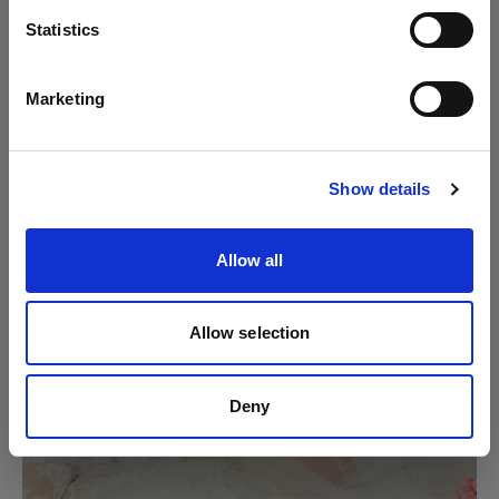
Soft Bounce verwendete. Sie arbeitete dabei im TTL-
Sprache
Statistics
Modus und mit einer hohen Blitzleistung am A1,
Deutsch
womit sie genügend Licht für die Aufnahme erhielt.
Marketing
Website besuchen
Show details
Allow all
Allow selection
Deny