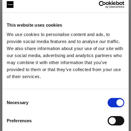
This website uses cookies
We use cookies to personalise content and ads, to
provide social media features and to analyse our traffic.
We also share information about your use of our site with
our social media, advertising and analytics partners who
may combine it with other information that you’ve
provided to them or that they’ve collected from your use
of their services.
Wir
vermuten,
dass
Sie
in
France
ansässig
sind.
Bei den Aufnahmen im Schlafzimmer erzeugte Mara
Möchten Sie Ihren Standort aktualisieren?
mit dem A1 ein direktes Licht, das gleichzeitig die
Consent
Necessary
Selection
Szenerie ausfüllt und die Modelle fast schon in Licht
Land
einhüllte. Dabei war es wichtig, die verträumte,
mysteriöse Stimmung des Motivs zu erhalten,
Preferences
France
weshalb sie erneut den A1 an der Kamera mit dem