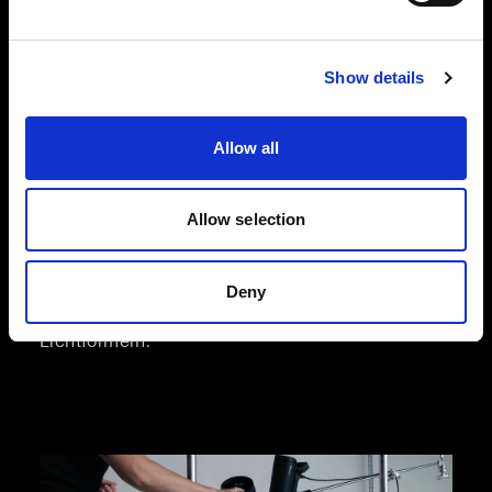
Show details
Flatlay-Fotografie in der Modebranche
Unsere Flatlay-Lösungen wurden für die
dynamischen Anforderungen des E-Commerce
Allow all
in der Modebranche entwickelt und unterstützen
Sie bei der Aufnahme von qualitativ
hochwertigen Produktbildern, die für mehr
Allow selection
Umsatz sorgen. Sie haben die Wahl zwischen der
Effizienz und Unkompliziertheit von Profoto
StyleShoots Horizontal und der vollen kreativen
Deny
Flexibilität mit unserer Lösung aus Blitzen und
Lichtformern.