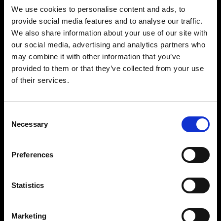
We use cookies to personalise content and ads, to
On-Mannequin-Fotografie
provide social media features and to analyse our traffic.
Profoto StyleShoots Vertical liefert schnell und
We also share information about your use of our site with
einfach konsistente, hintergrundfreie Bilder. Für
our social media, advertising and analytics partners who
Unternehmen, die nach kreativer Freiheit suchen,
may combine it with other information that you’ve
bietet unsere anpassbare Lösung eine Vielzahl
provided to them or that they’ve collected from your use
von Möglichkeiten zur Lichtgestaltung, mit
denen Sie eindrucksvolle Bilder erstellen können,
of their services.
mit denen sich Ihre Marke von anderen abhebt.
Consent
Necessary
Selection
Preferences
Statistics
Marketing