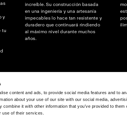
las
increíble. Su construcción basada
mod
en una ingeniería y una artesanía
est
o y
impecables lo hace tan resistente y
pos
duradero que continuará rindiendo
ili
 tu
al máximo nivel durante muchos
años.
ad
s
ise content and ads, to provide social media features and to an
rmation about your use of our site with our social media, advertis
as profesionales
Prensa
Inversores
Share the Light
 combine it with other information that you’ve provided to them o
 use of their services.