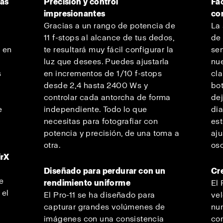
sas
Precisión y control
Fác
impresionantes
con
Gracias a un rango de potencia de
La 
y
11 f-stops al alcance de tus dedos,
de 
e en
te resultará muy fácil configurar la
sen
luz que desees. Puedes ajustarla
nue
s
en incrementos de 1/10 f-stops
cl
desde 2,4 hasta 2400 Ws y
bot
controlar cada antorcha de forma
de
e
independiente. Todo lo que
dia
necesitas para fotografiar con
es
potencia y precisión, de una toma a
aju
otra.
os
irX
Diseñado para perdurar con un
Cre
e
rendimiento uniforme
El 
 el
El Pro-11 se ha diseñado para
vel
capturar grandes volúmenes de
nu
imágenes con una consistencia
co