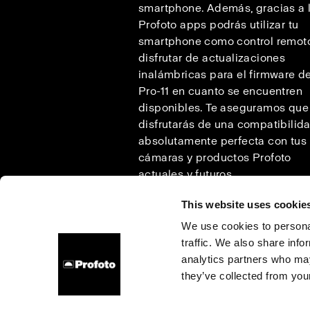
smartphone. Además, gracias a 
Profoto apps podrás utilizar tu
smartphone como control remot
disfrutar de actualizaciones
inalámbricas para el firmware de
Pro-11 en cuanto se encuentren
disponibles. Te aseguramos que
disfrutarás de una compatibilid
absolutamente perfecta con tus
cámaras y productos Profoto
actuales y futuros
This website uses cookie
We use cookies to personal
traffic. We also share info
Sobre nosotros
Contacto
Soporte técnico
Carrer
analytics partners who may
they’ve collected from your