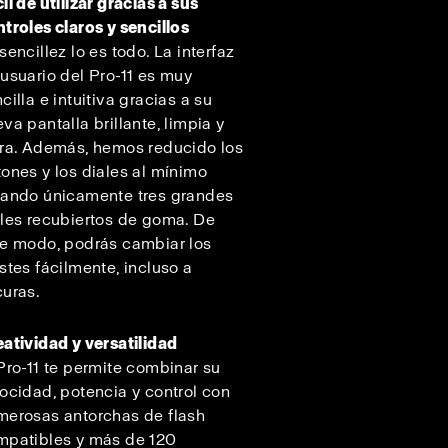
il de utilizar gracias a sus
troles claros y sencillos
sencillez lo es todo. La interfaz
usuario del Pro-11 es muy
cilla e intuitiva gracias a su
va pantalla brillante, limpia y
ara. Además, hemos reducido los
ones y los diales al mínimo
jando únicamente tres grandes
les recubiertos de goma. De
te modo, podrás cambiar los
stes fácilmente, incluso a
curas.
atividad y versatilidad
Pro-11 te permite combinar su
ocidad, potencia y control con
merosas antorchas de flash
mpatibles y más de 120