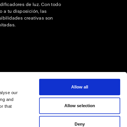
ificadores de luz. Con todo
o a tu disposición, las
ibilidades creativas son
mitadas.
Allow all
alyse our
ing and
Allow selection
r that
Deny