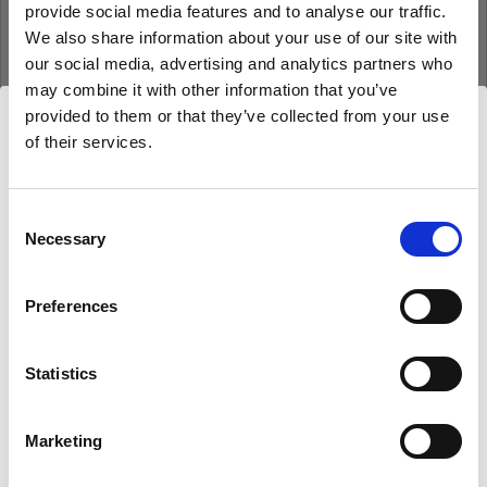
provide social media features and to analyse our traffic.
Mot de passe
We also share information about your use of our site with
our social media, advertising and analytics partners who
may combine it with other information that you’ve
Se souvenir de moi
Mot de passe oublié ?
provided to them or that they’ve collected from your use
of their services.
Nous
pensons
que
vous
vous
trouvez
ici :
France
.
Se connecter
Mettre à jour votre emplacement ?
Consent
Necessary
Selection
Nouvel utilisateur Profoto ?
Pays
Preferences
France
S’inscrire
Langue
Statistics
Français
Marketing