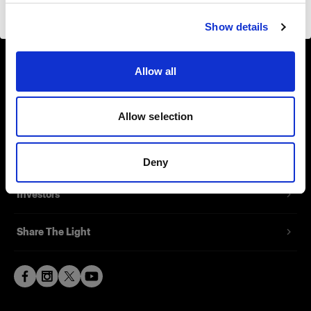
Visiter le site
About us
Show details
Contact
Allow all
Support
Allow selection
Careers
Press
Deny
Investors
Share The Light