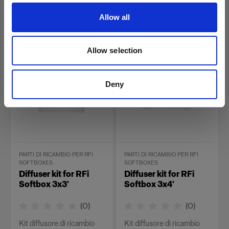
per RFi Softbox
per RFi Softbox Octa.
Allow all
Rectangular.
26,00 €
34,00 €
Allow selection
Deny
PARTI DI RICAMBIO PER RFI
PARTI DI RICAMBIO PER RFI
SOFTBOXES
SOFTBOXES
Diffuser kit for RFi
Diffuser kit for RFi
Softbox 3x3'
Softbox 3x4'
(
0
)
(
0
)
Kit diffusore di ricambio
Kit diffusore di ricambio