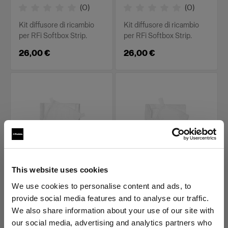
(
0
)
(
0
)
Kit diffusore di ricambio
Kit diffusore di ricambio
per RFi Softbox Strip.
per RFi Softbox Strip.
26,00 €
26,00 €
This website uses cookies
PARTI DI RICAMBIO PER RFI
PARTI DI RICAMBIO PER RFI
SOFTBOXES
SOFTBOXES
We use cookies to personalise content and ads, to
Diffuser kit for RFi
Diffuser kit for RFi
provide social media features and to analyse our traffic.
Softbox 1x6'
Softbox 2x2'
We also share information about your use of our site with
(
0
)
(
0
)
our social media, advertising and analytics partners who