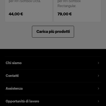
per RFi Softbox Octa.
per RFi Softbox
Rectangular.
44,00 €
79,00 €
Carica più prodotti
Chi siamo
Contatti
Assistenza
Opportunità di lavoro