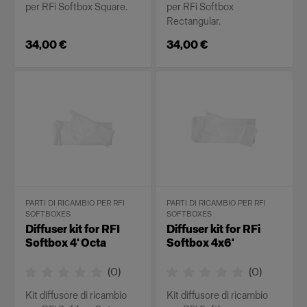
per RFi Softbox Square.
per RFi Softbox
Rectangular.
34,00 €
34,00 €
PARTI DI RICAMBIO PER RFI
PARTI DI RICAMBIO PER RFI
SOFTBOXES
SOFTBOXES
Diffuser kit for RFI
Diffuser kit for RFi
Softbox 4' Octa
Softbox 4x6'
(
0
)
(
0
)
Kit diffusore di ricambio
Kit diffusore di ricambio