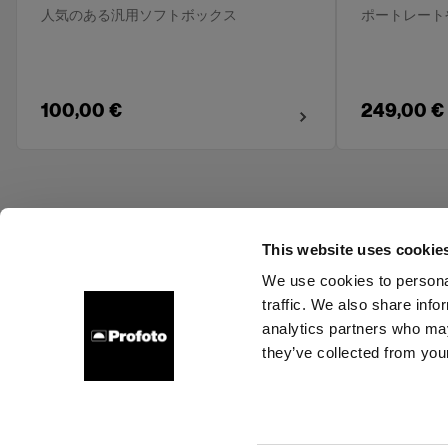
人気のある汎用ソフトボックス
ポートレート
100,00 €
249,00 €
This website uses cookie
We use cookies to personal
traffic. We also share info
About us
Contact
Support
Careers
Press
analytics partners who may
they’ve collected from your
France
Cookies
Privacy Policy
Terms of use