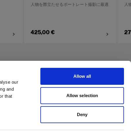
人物を際立たせるポートレート撮影に最適
人
425,00 €
27
Allow all
alyse our
ing and
Allow selection
r that
Deny