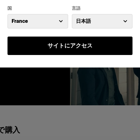
国
言語
アー
ることは、シ
France
日本語
つです。ここ
シュ、スヌー
ションを豊富
サイトにアクセス
で購入