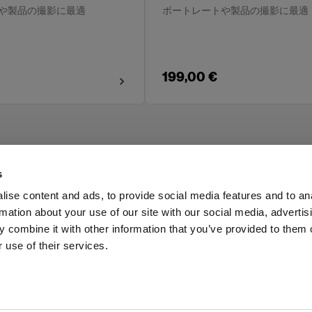
や製品の撮影に最適
ポートレートや製品の撮影に最適
199,00 €
s
ise content and ads, to provide social media features and to an
rmation about your use of our site with our social media, advertis
Investors
Share The Light
 combine it with other information that you’ve provided to them o
 use of their services.