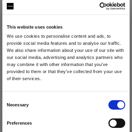
This website uses cookies
We use cookies to personalise content and ads, to
provide social media features and to analyse our traffic.
We also share information about your use of our site with
our social media, advertising and analytics partners who
may combine it with other information that you’ve
provided to them or that they’ve collected from your use
of their services.
France
にお住まいであると思われます。
パート 1
地域を変更しますか？
なぜLEDなのか?
Consent
Necessary
90年代からフラッシュを使い続けてきたジェイ
Selection
国
ク。ではなぜ今、LEDにこれほど魅力を感じて
いるのでしょうか？その理由を、ぜひご覧くだ
Preferences
France
さい。