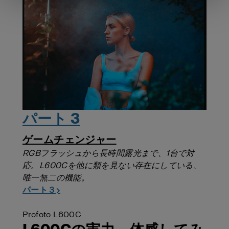
パート 3
ゲームチェンジャー
RGBフラッシュから長時間露光まで、1台で対
応。L600Cを他に類を見ない存在にしている、
唯一無二の機能。
パート３→
Profoto L600C