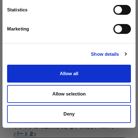
パート 1 →
言語
Statistics
日本語
Marketing
サイトにアクセス
Show details
Allow all
パート 2
Allow selection
LEDだからこそ可能になるクリエイティブ表現
“ブリージング”ポートレート、ストーリーテリン
グとしての色温度（ケルビン）、そして1,600万
Deny
色。
フラッシュでは実現できない表現を、LEDで
パート 2 →