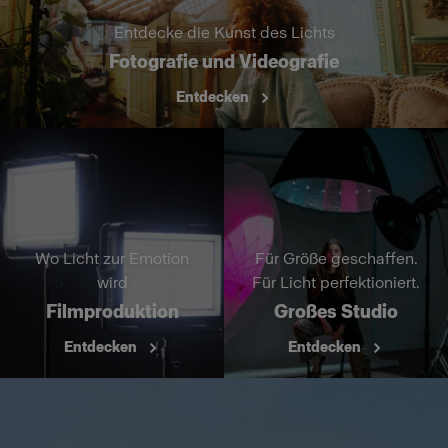
Entdecke die Kunst des Lichts
Fotografie und Videografie
Entdecken
Wo Licht zur Emotion
Für Größe geschaffen.
wird
Für Licht perfektioniert.
Filmproduktion
Großes Studio
Entdecken
Entdecken