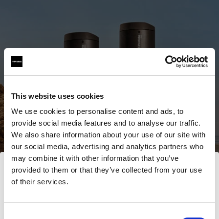
This website uses cookies
We use cookies to personalise content and ads, to
provide social media features and to analyse our traffic.
We also share information about your use of our site with
our social media, advertising and analytics partners who
may combine it with other information that you’ve
provided to them or that they’ve collected from your use
Alle Produkte ansehen
of their services.
Wir
vermuten,
dass
Sie
in
United Kingdom
Jetzt kaufen
ansässig
sind.
Möchten Sie Ihren Standort aktualisieren?
Consent