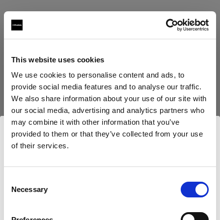
Warum haben Sie überhaupt Blitzlicht
eingesetzt?
Nun, zunächst einmal macht man sich einen Begriff
This website uses cookies
von der Atmosphäre, die man ausdrücken möchte.
We use cookies to personalise content and ads, to
Wenn ein Sonnenuntergang zum Fenster
provide social media features and to analyse our traffic.
hereinscheint, ist das Licht natürlich wunderbar, die
We also share information about your use of our site with
Stimmung emotional. Doch wenn das natürliche
our social media, advertising and analytics partners who
Sonnenlicht ausbleibt, muss man es selbst
may combine it with other information that you’ve
nachempfinden und erzeugen, Texturen und Farben
provided to them or that they’ve collected from your use
so austarieren, dass der Eindruck natürlichen Lichts
of their services.
Wir
vermuten,
dass
Sie
in
United Kingdom
entsteht und die gewünschten Emotionen des
ansässig
sind.
Modells im Bild sichtbar werden.
Möchten Sie Ihren Standort aktualisieren?
Consent
Necessary
Selection
Land
Preferences