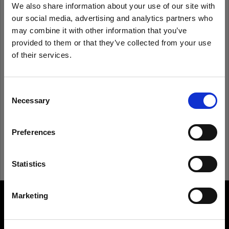
We also share information about your use of our site with
our social media, advertising and analytics partners who
Recordarme
¿Has olvidado tu contraseña?
may combine it with other information that you’ve
provided to them or that they’ve collected from your use
of their services.
Iniciar sesión
Creemos
que
estás
en
United Kingdom
.
¿Quieres actualizar tu ubicación?
Consent
¿Eres nuevo en Profoto?
Necessary
Selection
País
Registrarte
Preferences
United Kingdom
Idioma
Statistics
Español
Marketing
About us
Visitar el sitio