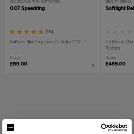
ACCESORIOS PARA SOFTBOXES
BEAUTY DISHES
OCF Speedring
Softlight Re
(
18
)
Anillo de fijación para cajas de luz OCF
Un Beauty Dish
Profoto
Desde
Desde
£69.00
£465.00