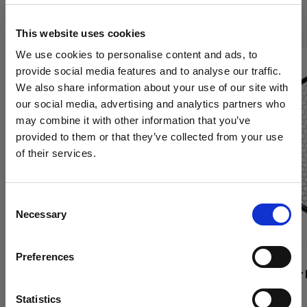
Grids de Profoto
This website uses cookies
We use cookies to personalise content and ads, to
provide social media features and to analyse our traffic.
We also share information about your use of our site with
our social media, advertising and analytics partners who
may combine it with other information that you’ve
provided to them or that they’ve collected from your use
of their services.
Creemos
que
estás
en
United Kingdom
.
¿Quieres actualizar tu ubicación?
Consent
Necessary
Selection
País
Preferences
United Kingdom
GRIDS
GRIDS
Clic Softgrid Octa
Grid & Filte
Idioma
Statistics