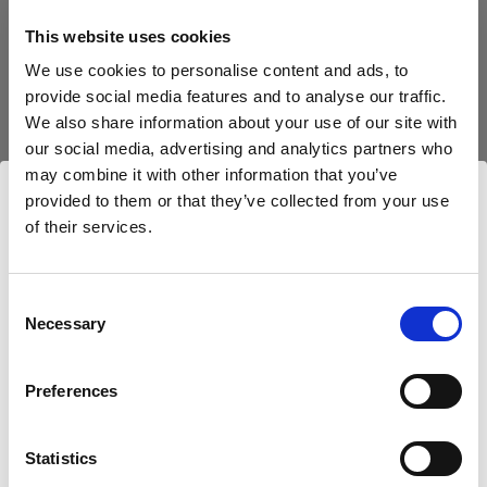
This website uses cookies
We use cookies to personalise content and ads, to
provide social media features and to analyse our traffic.
We also share information about your use of our site with
our social media, advertising and analytics partners who
may combine it with other information that you’ve
provided to them or that they’ve collected from your use
of their services.
Nous
pensons
que
vous
vous
trouvez
ici :
United
Kingdom
.
Mettre à jour votre emplacement ?
Consent
Necessary
Selection
Dans la chambre, Mara a eu besoin du A1 pour
Pays
apporter une lumière directe, ainsi que pour
Preferences
déboucher les ombres et presque envelopper les
United Kingdom
modèles de lumière. Il était toutefois essentiel de
préserver le caractère onirique du thème. Elle a donc
Statistics
Langue
de nouveau utilisé le A1 On Camera avec le Soft