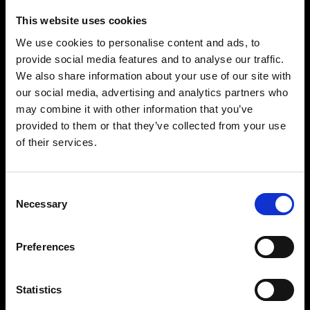
This website uses cookies
We use cookies to personalise content and ads, to
provide social media features and to analyse our traffic.
We also share information about your use of our site with
our social media, advertising and analytics partners who
may combine it with other information that you’ve
Précision et contrôle impressionnants
provided to them or that they’ve collected from your use
Avec une amplitude de réglage de onze
of their services.
diaphragmes à portée de main, vous verrez qu’il
est facile de créer la lumière souhaitée. Il peut
être réglé par paliers d’1/10 de diaphragme, de
Consent
Necessary
2,4 à 2 400 Ws, et vous pouvez contrôler
Selection
indépendamment chaque tête. Tout ce dont vous
avez besoin pour prendre des photos avec
Preferences
puissance et précision, prise après prise.
Statistics
Conçu pour durer, avec une performance
constante