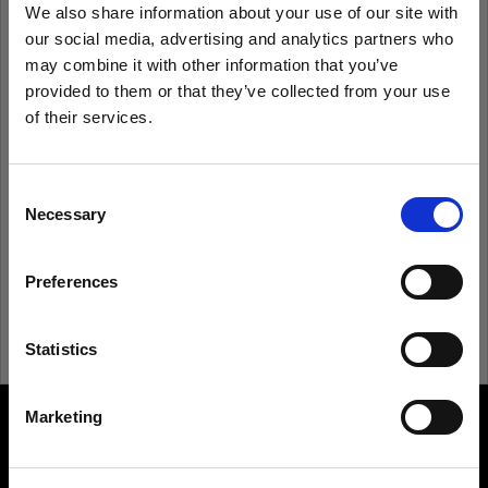
We also share information about your use of our site with
our social media, advertising and analytics partners who
Ricorda
Hai dimenticato la password?
may combine it with other information that you’ve
provided to them or that they’ve collected from your use
of their services.
Accedi
Crediamo
che
tu
sia
nel
United Kingdom
.
Aggiornare la tua location?
Consent
Non conosci Profoto?
Necessary
Selection
Paese
Registrati
Preferences
United Kingdom
Lingua
Statistics
Italiano
Marketing
About us
Visita sito