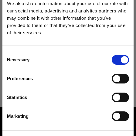
We also share information about your use of our site with
our social media, advertising and analytics partners who
Ricorda
Hai dimenticato la password?
may combine it with other information that you’ve
provided to them or that they’ve collected from your use
of their services.
Accedi
Crediamo
che
tu
sia
nel
United Kingdom
.
Aggiornare la tua location?
Consent
Non conosci Profoto?
Necessary
Selection
Paese
Registrati
Preferences
United Kingdom
Lingua
Statistics
Italiano
Marketing
About us
Visita sito