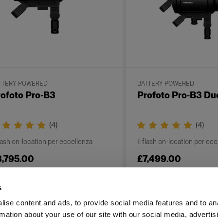
TTERY-POWERED
BATTERY-POWERED
ofoto Pro-B3
Profoto Pro-B3 Du
(
4
)
(
4
)
flash on-location per eccellenza
Il flash on-location per ec
3,795.00
£7,499.00
s
ise content and ads, to provide social media features and to an
rmation about your use of our site with our social media, advertis