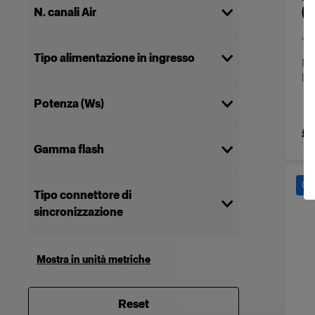
(
N. canali Air
100
(
11
)
Tipo alimentazione in ingresso
Mo
leg
Batteria
(
11
)
Potenza (Ws)
£
100
(
5
)
Gamma flash
750
(
2
)
500
(
2
)
Monotorcia
(
9
)
250
Ca
(
2
)
Tipo connettore di
sincronizzazione
3,5 mm
(
6
)
Nessun connettore di
Mostra in unità metriche
(
5
)
sincronizzazione
Reset