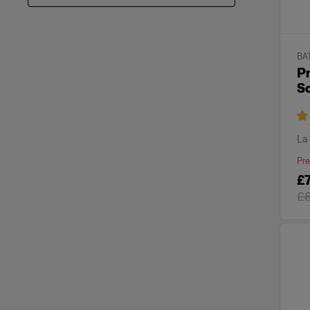
BA
Pr
S
La 
Pre
£
£