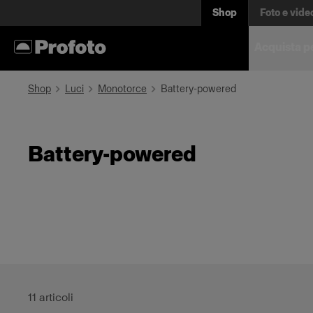
Shop
Foto e vide
Acquista p
Shop
Luci
Monotorce
Battery-powered
Battery-powered
11
articoli