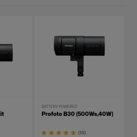
BATTERY-POWERED
it
Profoto B30 (500Ws,40W)
(
18
)