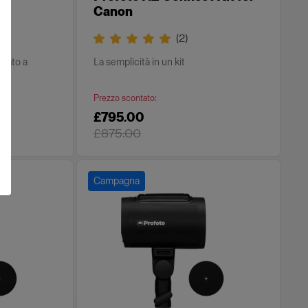
Canon
(
2
)
ntato a
La semplicità in un kit
Prezzo scontato
:
£795.00
£875.00
Campagna