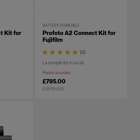
BATTERY-POWERED
 Kit for
Profoto A2 Connect Kit for
Fujifilm
(
2
)
La semplicità in un kit
Prezzo scontato
:
£795.00
£875.00