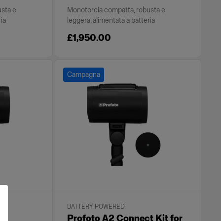
usta e
Monotorcia compatta, robusta e
ria
leggera, alimentata a batteria
£1,950.00
Campagna
BATTERY-POWERED
Profoto A2 Connect Kit for