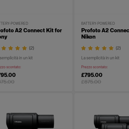
TTERY-POWERED
BATTERY-POWERED
ofoto A2 Connect Kit for
Profoto A2 Connect
ony
Nikon
(
2
)
(
2
)
semplicità in un kit
La semplicità in un kit
zzo scontato
:
Prezzo scontato
:
795.00
£795.00
875.00
£875.00