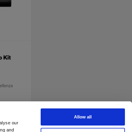
o Kit
cellenza
Allow all
alyse our
ing and