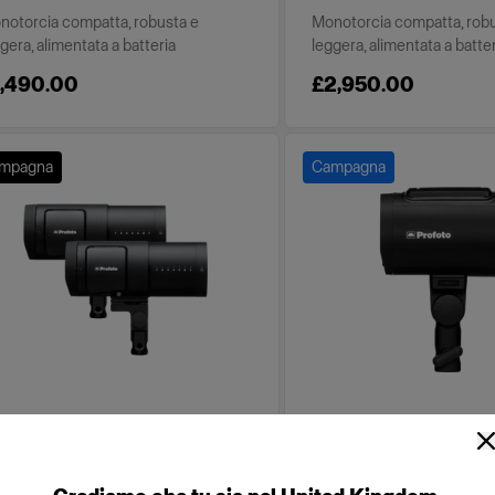
notorcia compatta, robusta e
Monotorcia compatta, rob
gera, alimentata a batteria
leggera, alimentata a batte
1,490.00
£2,950.00
mpagna
Campagna
TTERY-POWERED
BATTERY-POWERED
ofoto B30 Duo Kit
Profoto A2