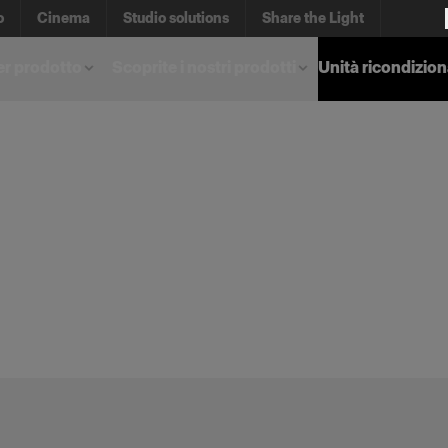
o
Cinema
Studio solutions
Share the Light
er prodotto
Scoprite i nostri prodotti
Unità ricondizio