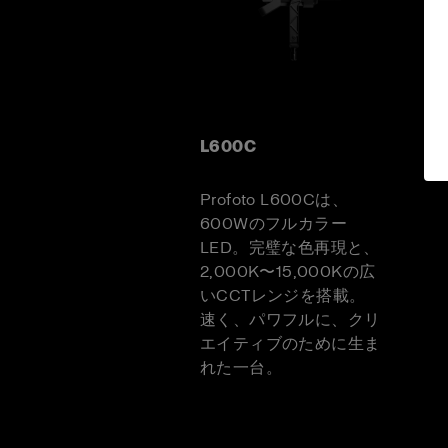
L600C
Profoto L600Cは、
600Wのフルカラー
LED。完璧な色再現と、
2,000K〜15,000Kの広
いCCTレンジを搭載。
速く、パワフルに、クリ
エイティブのために生ま
れた一台。