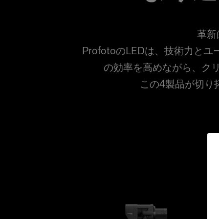
革新
ProfotoのLEDは、技術
の効率を高めながら、ク
この4製品が切り