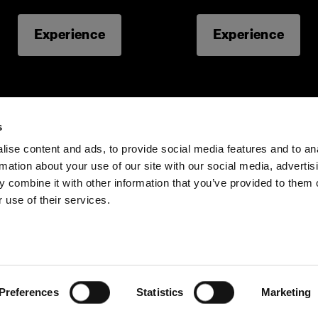
Experience
Experience
LED lights
L600C
L600D
L1600D
s
ise content and ads, to provide social media features and to an
rmation about your use of our site with our social media, advertis
Investors
Share The Light
 combine it with other information that you’ve provided to them o
 use of their services.
Preferences
Statistics
Marketing