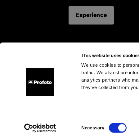
Experience
Experience our 
This website uses cookie
We use cookies to personal
traffic. We also share info
About us
Contact
Support
Careers
Press
analytics partners who may
they’ve collected from your
United Kingdom
Cookies
Privacy Policy
Terms of use
Consent
Necessary
Copyright (C) 1968-2025 Profoto AB. All rights reserved.
Selection