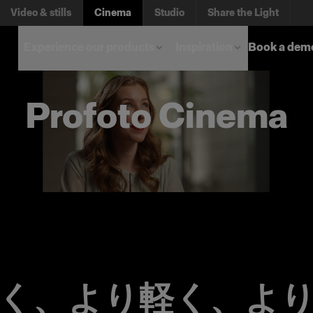
Video & stills
Cinema
Studio
Share the Light
Experience our products
Inspiration
Book a dem
Profoto Cinema
く、より軽く、よ