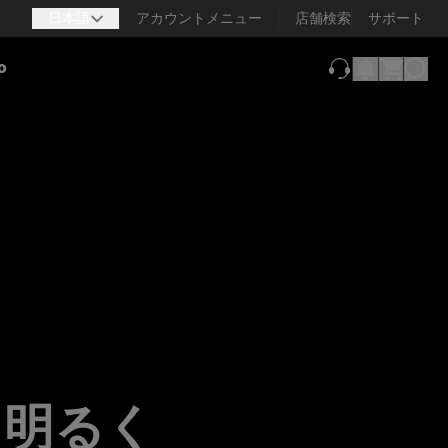
日本語
アカウントメニュー
店舗検索
サポート
o
（新しいタブで
り明るく