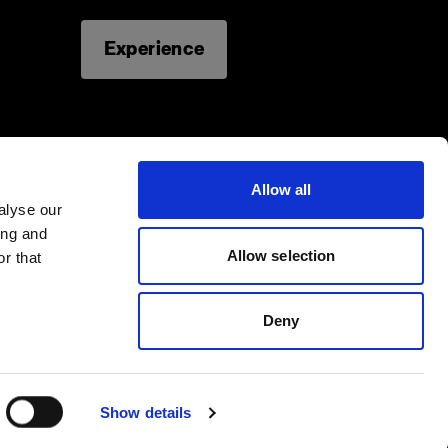
Experience
ProPanel 3x2
Allow all
alyse our
ing and
Allow selection
r that
Deny
Show details