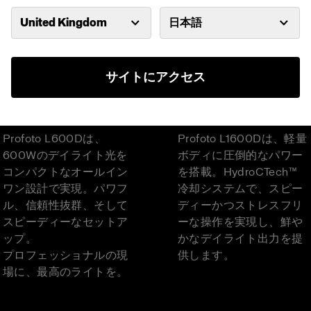
United Kingdom
日本語
サイトにアクセス
L600D
L1600D
Profoto L600Dは、
Profoto L1600Dは、軽量
600Wのデイライト光を
ボディに圧倒的なパワー
コンパクトなオールイン
を搭載。HydroCTech™
ワン設計で実現。パワフ
冷却システムで、スピー
ル、信頼性抜群、そして
ディーかつストレスフリ
スピーディーなセットア
ーな操作を実現し、鮮や
ップ。
かなデイライト出力を提
プロフェッショナルの現
供します。
場に、最高のライトを。