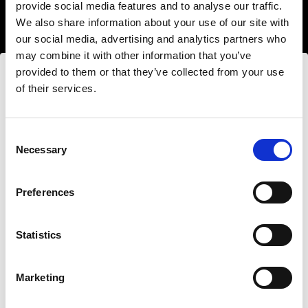
provide social media features and to analyse our traffic.
We also share information about your use of our site with
our social media, advertising and analytics partners who
may combine it with other information that you’ve
provided to them or that they’ve collected from your use
of their services.
United Kingdom
にお住まいであると思われます。
地域を変更しますか？
ハードライトモディファイアー
Consent
鮮明でコントロールされたハードライトを作ること
Necessary
Selection
は、シーンのライティングにおいて重要な要素の一
国
つです。ここでは、リフレクター、ビューティーデ
Preferences
United Kingdom
ィッシュ、スヌート、バーンドアなど、クリエイテ
ィブなオプションを豊富に取り揃えています。
言語
Statistics
Buy hard light modifiers
日本語
Marketing