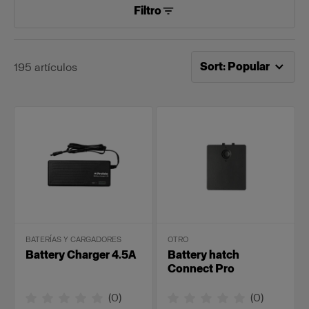
Filtro
Ahora ordenado por
Po
Sort
:
Popular
195
artículos
BATERÍAS Y CARGADORES
OTRO
Battery Charger 4.5A
Battery hatch
Connect Pro
(
0
)
(
0
)