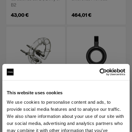
B2
43,00 €
464,01 €
FLASHTUBES
PIEZAS DE RECAMBIO PARA
SPOT SMALL
Flashtube for
This website uses cookies
Gobo Holder for Spot
ProHead Perfect ARC
Small
We use cookies to personalise content and ads, to
(
0
)
provide social media features and to analyse our traffic.
(
0
)
We also share information about your use of our site with
Tubo de flash de repuesto
Portagobos de repuesto
our social media, advertising and analytics partners who
para ProHead y Pro-B
para Spot Small
may combine it with other information that you’ve
Head