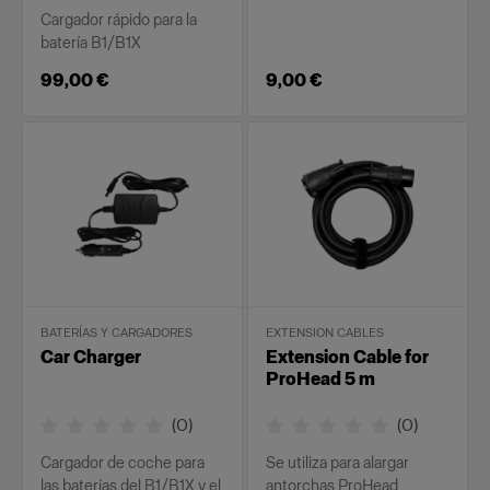
Cargador rápido para la
batería B1/B1X
99,00 €
9,00 €
BATERÍAS Y CARGADORES
EXTENSION CABLES
Car Charger
Extension Cable for
ProHead 5 m
(
0
)
(
0
)
Cargador de coche para
Se utiliza para alargar
las baterías del B1/B1X y el
antorchas ProHead