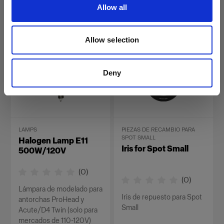
Allow all
49,00 €
54,00 €
Allow selection
Deny
LAMPS
PIEZAS DE RECAMBIO PARA
SPOT SMALL
Halogen Lamp E11
Iris for Spot Small
500W/120V
(
0
)
(
0
)
Lámpara de modelado para
Iris de repuesto para Spot
antorchas ProHead y
Small
Acute/D4 Twin (solo para
mercados de 110-120V)