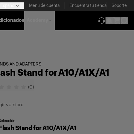
Español
Menú de cuenta
Encuentra tu tienda
Soporte
dicionados
Academy
(se abre en una
ANDS AND ADAPTERS
lash Stand for A10/A1X/A1
(
0
)
gir versión:
Selección
Flash Stand for A10/A1X/A1