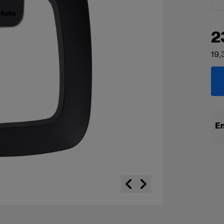
2
19,
En