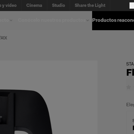
o y vídeo
Cinema
Studio
Share the Light
ucto
Conócelo nuestros productos
Productos reacon
/A1X
ST
F
Ele