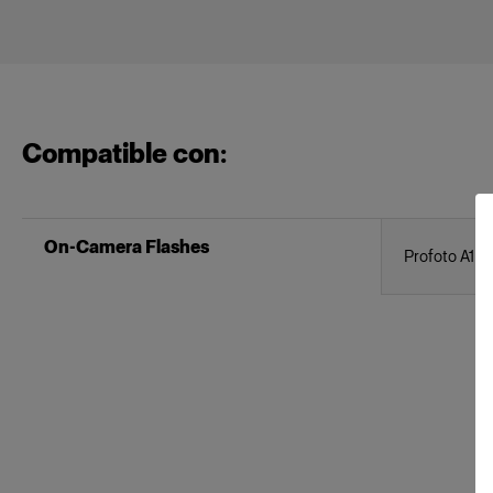
Compatible con:
On-Camera Flashes
Profoto A1