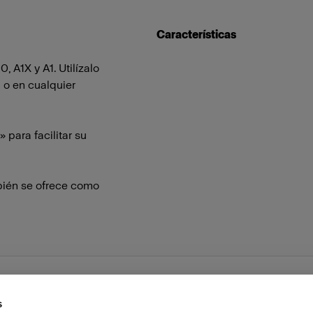
Características
 A1X y A1. Utilízalo
a o en cualquier
 para facilitar su
mbién se ofrece como
s