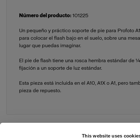
Número del producto
:
101225
Un pequeño y práctico soporte de pie para Profoto A10,
para colocar el flash bajo en el suelo, sobre una mes
lugar que puedas imaginar.
El pie de flash tiene una rosca hembra estándar de ¼»
fijación a un soporte de luz estándar.
Esta pieza está incluida en el A10, A1X o A1, pero ta
pieza de repuesto.
This website uses cookie