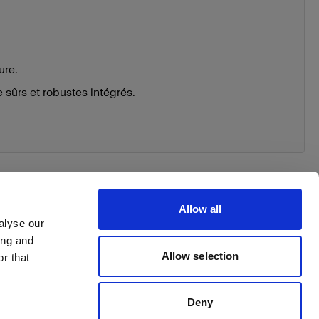
ure.
sûrs et robustes intégrés.
Allow all
alyse our
ing and
 order
Allow selection
r that
Deny