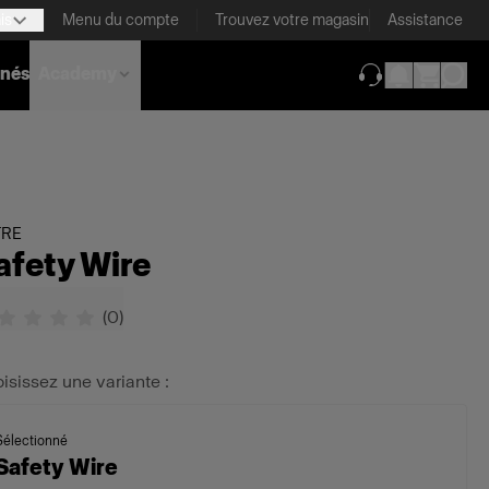
is
Menu du compte
Trouvez votre magasin
Assistance
nnés
Academy
(ouverture dans 
TRE
afety Wire
(
0
)
isissez une variante :
Sélectionné
Safety Wire