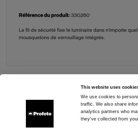
Référence du produit
:
330260
Le fil de sécurité fixe le luminaire dans n'importe quel
mousquetons de verrouillage intégrés.
This website uses cookie
We use cookies to personal
traffic. We also share info
À propos de Profoto
Contact
Support
Emploi
analytics partners who may
they’ve collected from your