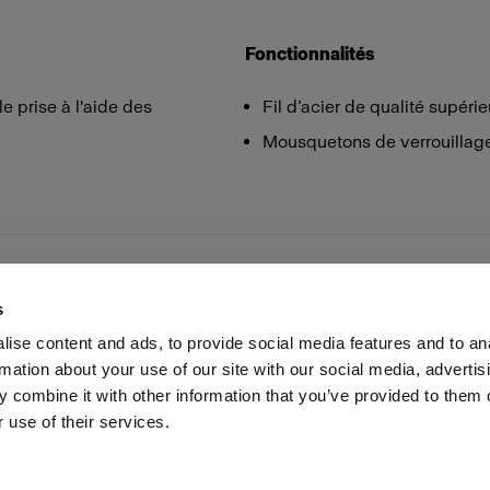
Fonctionnalités
le prise à l'aide des
Fil d’acier de qualité supérie
Mousquetons de verrouillage 
s
ise content and ads, to provide social media features and to an
rmation about your use of our site with our social media, advertis
Presse
Investisseurs
Share The Light
Withdrawal your
 combine it with other information that you’ve provided to them o
 use of their services.