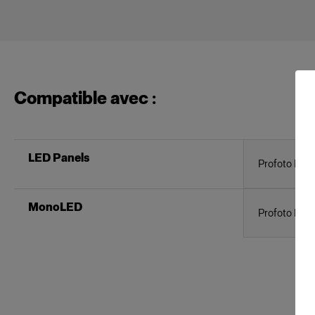
Compatible avec :
LED Panels
Profoto Pro
MonoLED
Profoto L16