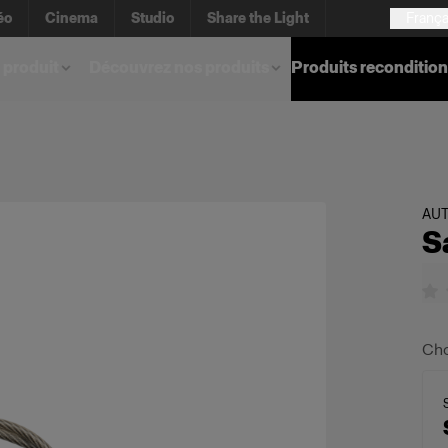
éo
Cinema
Studio
Share the Light
França
 produit
Découvrez nos produits
Produits reconditio
AU
S
Cho