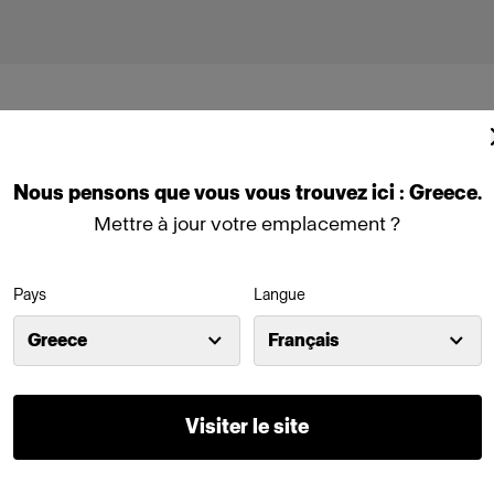
Nous
pensons
que
vous
vous
trouvez
ici :
Greece
.
Mettre à jour votre emplacement ?
Panel 3x2 (2000W)
Pays
Langue
00D (1600W)
Profoto L600C (600W)
Greece
Français
Visiter le site