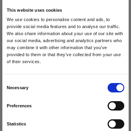
ザ設定を開き、許可、ブロック、または削除する
Cookie を選択します。Cookie をブロックまたは
This website uses cookies
削除すると、Profoto Web サイト上の重要情報は
We use cookies to personalise content and ads, to
表示されなくなり、一部の機能が動作しなくなる
provide social media features and to analyse our traffic.
可能性があります。
We also share information about your use of our site with
our social media, advertising and analytics partners who
Cookie は、ブラウザごとに個別で管理する必要が
may combine it with other information that you’ve
provided to them or that they’ve collected from your use
あります。 あるブラウザで選択した Cookie は、
of their services.
そのブラウザのみに適用されます。以下のブラウ
Greece
にお住まいであると思われます。
ザで Cookie を管理してください。
地域を変更しますか？
Consent
Necessary
Selection
Internet Explorer 6
国
Internet Explorer 7 & 8
Preferences
Greece
Internet Explorer 9
Google Chrome
言語
Statistics
Mozilla Firefox