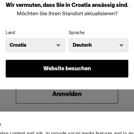
Wir
vermuten,
dass
Sie
in
Croatia
ansässig
sind.
Kennwort
Möchten Sie Ihren Standort aktualisieren?
Land
Sprache
Anmeldedaten speichern
Kennwort vergessen?
Croatia
Deutsch
Anmelden
Website besuchen
Neu bei Profoto?
Anmelden
s
ise content and ads, to provide social media features and to an