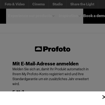
Foto & Video
Cinema
Studio
Share the Light
Experience our products
Inspiration
Book a dem
Mit E-Mail-Adresse anmelden
Melden Sie sich an, damit Ihr Produkt automatisch in
Ihrem My Profoto-Konto registriert wird und Ihre
Standardgarantie um ein zusätzliches Jahr erweitert
wird.
E-Mail