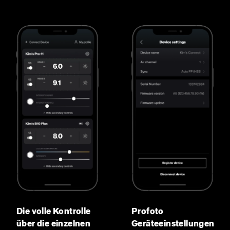
Die volle Kontrolle
Profoto
über die einzelnen
Geräteeinstellungen