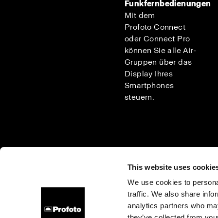
Funkfernbedienungen
Mit dem
Profoto Connect
oder Connect Pro
können Sie alle Air-
Gruppen über das
Display Ihres
Smartphones
steuern.
This website uses cookie
We use cookies to personal
traffic. We also share info
Über uns
Kontakt
Support
Karriere
Presse
analytics partners who may
they’ve collected from your