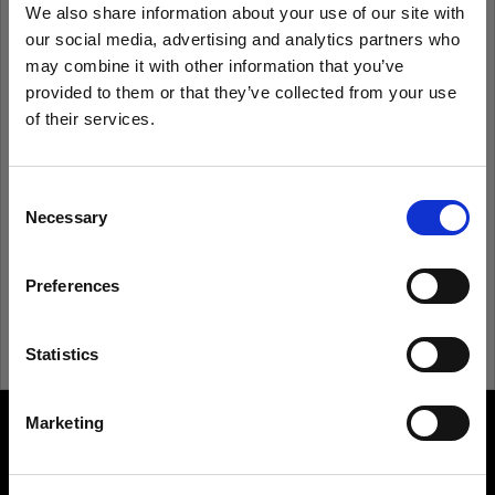
We also share information about your use of our site with
our social media, advertising and analytics partners who
Recordarme
¿Has olvidado tu contraseña?
may combine it with other information that you’ve
provided to them or that they’ve collected from your use
of their services.
Iniciar sesión
Creemos
que
estás
en
Croatia
.
¿Quieres actualizar tu ubicación?
Consent
¿Eres nuevo en Profoto?
Necessary
Selection
País
Registrarte
Preferences
Croatia
Idioma
Statistics
Español
Marketing
About us
Visitar el sitio