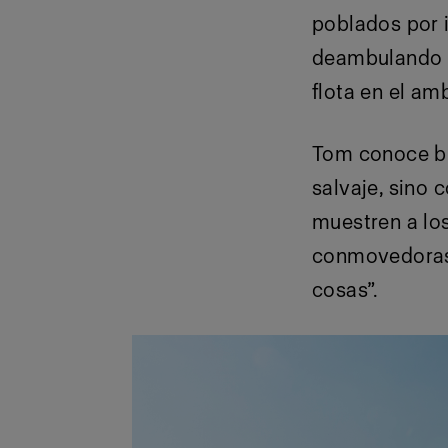
poblados por 
deambulando su
flota en el am
Tom conoce bie
salvaje, sino
muestren a los
conmovedoras 
cosas”.