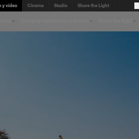
o y vídeo
Cinema
Studio
Share the Light
uctos
Comprar nuestros productos
Share the light