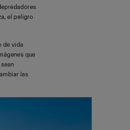
 depredadores
, el peligro
o de vida
 imágenes que
e sean
ambiar las