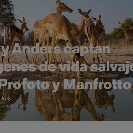
y Anders captan
enes de vida salvaj
Profoto y Manfrotto
 2018
teven Hanratty