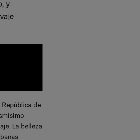
, y
vaje
a República de
ismísimo
aje. La belleza
sabanas