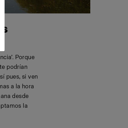
os
ncia’. Porque
te podrían
sí pues, si ven
mas a la hora
emana desde
aptamos la