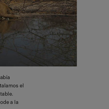
había
stalamos el
table.
pode a la