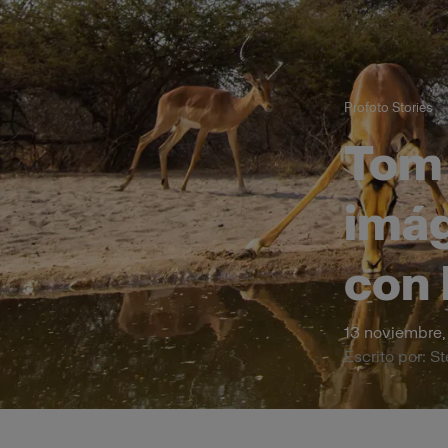
Profoto Stories
Tom 
imág
con 
13 noviembre,
Escrito por: S