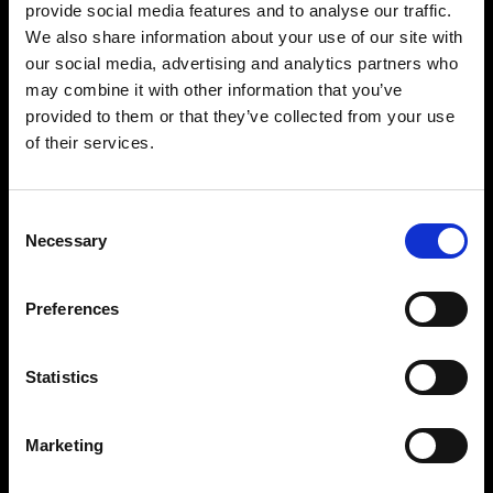
Profoto StyleShoots Vertical proporciona
provide social media features and to analyse our traffic.
imágenes consistentes y sin fondo con rapidez y
We also share information about your use of our site with
facilidad. Para marcas que buscan libertad
our social media, advertising and analytics partners who
creativa, nuestra solución personalizable ofrece
may combine it with other information that you’ve
posibilidades de modelado de luz inigualables,
provided to them or that they’ve collected from your use
lo que permite crear imágenes extraordinarias
of their services.
que diferencien tu marca.
Consent
Necessary
Selection
Preferences
Statistics
Marketing