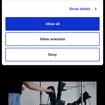
Show details
Fotografía flat lay de moda
Diseñadas para satisfacer las demandas
dinámicas del comercio electrónico de moda,
Allow all
nuestras soluciones para fotografía en plano
cenital te ayudan a capturar imágenes de
productos de alta calidad que impulsan las
Allow selection
conversiones. Elige la eficacia y facilidad de
Profoto StyleShoots Horizontal u opta por una
flexibilidad creativa total con nuestro sistema de
Deny
flashes y modeladores de luz.