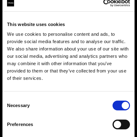
desmontables para minimizar la necesidad de
posproducción.
This website uses cookies
We use cookies to personalise content and ads, to
provide social media features and to analyse our traffic.
We also share information about your use of our site with
our social media, advertising and analytics partners who
may combine it with other information that you’ve
provided to them or that they’ve collected from your use
of their services.
Consent
Necessary
Selection
Piernas de mujer
Preferences
Las piernas de mujer vienen con talle bajo y alto,
lo que permite fotografiar una amplia gama de