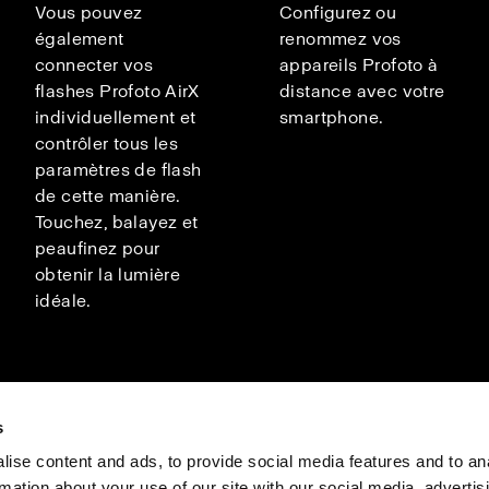
Vous pouvez
Configurez ou
également
renommez vos
connecter vos
appareils Profoto à
flashes Profoto AirX
distance avec votre
individuellement et
smartphone.
contrôler tous les
paramètres de flash
de cette manière.
Touchez, balayez et
peaufinez pour
obtenir la lumière
idéale.
s
ise content and ads, to provide social media features and to an
rmation about your use of our site with our social media, advertis