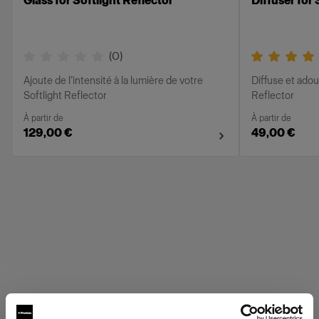
Glass for Softlight Reflector
Diffuser for 
(
0
)
Ajoute de l’intensité à la lumière de votre
Diffuse et adou
Softlight Reflector
Reflector
À partir de
À partir de
129,00 €
49,00 €
Profoto Grids