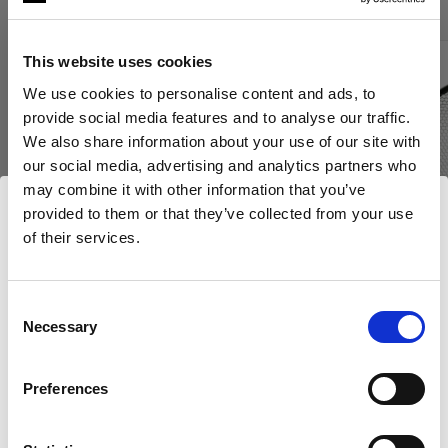
This website uses cookies
We use cookies to personalise content and ads, to
provide social media features and to analyse our traffic.
We also share information about your use of our site with
our social media, advertising and analytics partners who
may combine it with other information that you’ve
provided to them or that they’ve collected from your use
of their services.
Nous
pensons
que
vous
vous
trouvez
ici :
Croatia
.
Mettre à jour votre emplacement ?
Consent
Necessary
Selection
NIDS D’ABEILLES
GÉLATINES
Pays
Grid 180 m
OCF II Grid & Gel Kit
Preferences
Croatia